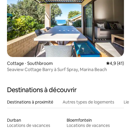
Cottage ⋅ Southbroom
Évaluation m
4,9 (41)
Seaview Cottage Barry à Surf Spray, Marina Beach
Destinations à découvrir
Destinations à proximité
Autres types de logements
Lie
Durban
Bloemfontein
Locations de vacances
Locations de vacances