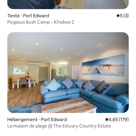
Tente ⋅ Port Edward
Évaluatio
5 (3)
Pegasus Bush Camp – Kholiwe 2
Hébergement ⋅ Port Edward
Évaluation moy
4,65 (179)
La maison de plage @ The Estuary Country Estate