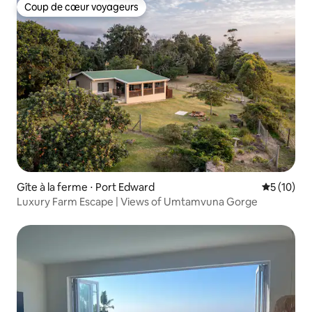
Coup de cœur voyageurs
Coup de cœur voyageurs
Gîte à la ferme ⋅ Port Edward
Évaluation
5 (10)
Luxury Farm Escape | Views of Umtamvuna Gorge