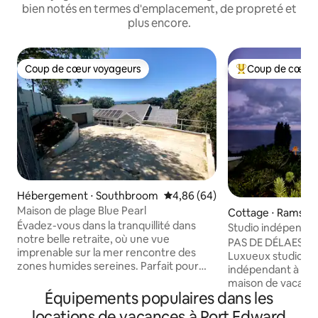
bien notés en termes d'emplacement, de propreté et
plus encore.
Coup de cœur voyageurs
Coup de cœur 
Coup de cœur voyageurs
Coups de cœur vo
Hébergement ⋅ Southbroom
Évaluation moyenne sur la base
4,86 (64)
Maison de plage Blue Pearl
Cottage ⋅ Ramsga
Évadez-vous dans la tranquillité dans
Studio indépendan
notre belle retraite, où une vue
PrivateHolidayH
PAS DE DÉLAESTA
imprenable sur la mer rencontre des
Luxueux studio pr
zones humides sereines. Parfait pour
indépendant à Ra
des vacances en famille ou une
maison de vacance
expérience de travail paisible à domicile,
Équipements populaires dans les
indépendant ouver
nous offrons une connexion Wi-Fi ultra-
colline, offre une 
locations de vacances à Port Edward