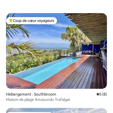
Coup de cœur voyageurs
Coups de cœur voyageurs les plus appréciés
Hébergement ⋅ Southbroom
Évaluatio
5 (8)
Maison de plage Amasundu Trafalgar