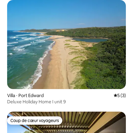
Villa ⋅ Port Edward
Évaluatio
5 (3)
Deluxe Holiday Home I unit 9
Coup de cœur voyageurs
Coup de cœur voyageurs