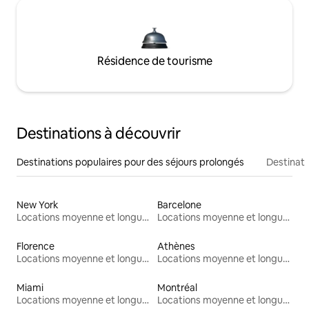
Résidence de tourisme
Destinations à découvrir
Destinations populaires pour des séjours prolongés
Destinati
New York
Barcelone
Locations moyenne et longue durée
Locations moyenne et longue durée
Florence
Athènes
Locations moyenne et longue durée
Locations moyenne et longue durée
Miami
Montréal
Locations moyenne et longue durée
Locations moyenne et longue durée