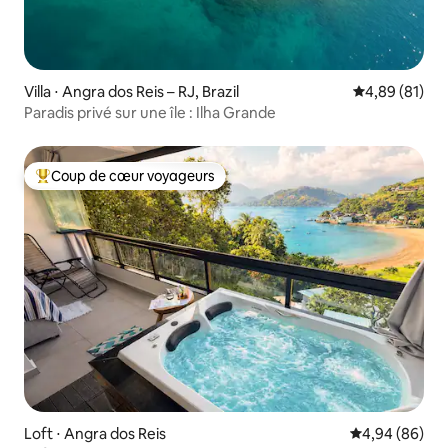
Villa ⋅ Angra dos Reis – RJ, Brazil
Évaluation mo
4,89 (81)
Paradis privé sur une île : Ilha Grande
Coup de cœur voyageurs
Coups de cœur voyageurs les plus appréciés
Loft ⋅ Angra dos Reis
Évaluation mo
4,94 (86)