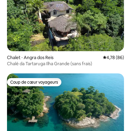
Chalet ⋅ Angra dos Reis
Évaluation mo
4,78 (86)
Chalé da Tartaruga Ilha Grande (sans frais)
Coup de cœur voyageurs
Coup de cœur voyageurs