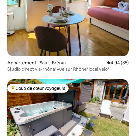
Appartement ⋅ Sault-Brénaz
Évaluation mo
4,94 (35)
Studio direct via-rhôna*vue sur Rhône*local vélo*
Coup de cœur voyageurs
Coups de cœur voyageurs les plus appréciés