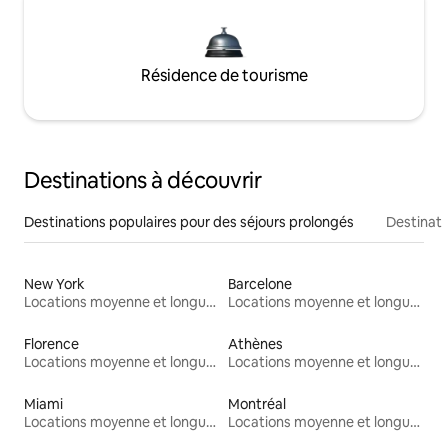
Résidence de tourisme
Destinations à découvrir
Destinations populaires pour des séjours prolongés
Destinati
New York
Barcelone
Locations moyenne et longue durée
Locations moyenne et longue durée
Florence
Athènes
Locations moyenne et longue durée
Locations moyenne et longue durée
Miami
Montréal
Locations moyenne et longue durée
Locations moyenne et longue durée