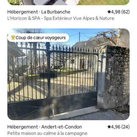
Hébergement ⋅ La Burbanche
Évaluation mo
4,98 (62)
L'Horizon & SPA - Spa Extérieur Vue Alpes & Nature
Coup de cœur voyageurs
Coups de cœur voyageurs les plus appréciés
Hébergement ⋅ Andert-et-Condon
Évaluation mo
4,96 (24)
Petite maison au calme à la campagne