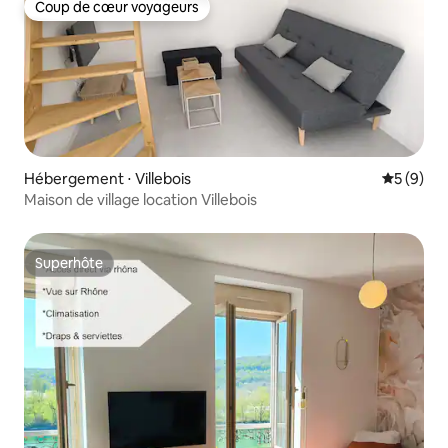
Coup de cœur voyageurs
Coup de cœur voyageurs
Hébergement ⋅ Villebois
Évaluatio
5 (9)
Maison de village location Villebois
Superhôte
Superhôte