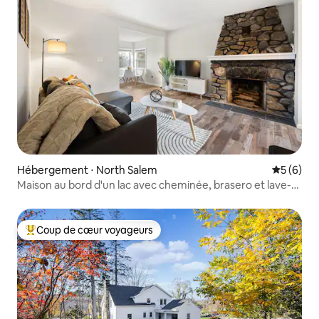
Hébergement ⋅ North Salem
Évaluatio
5 (6)
Maison au bord d'un lac avec cheminée, brasero et lave-
linge
Coup de cœur voyageurs
Coups de cœur voyageurs les plus appréciés