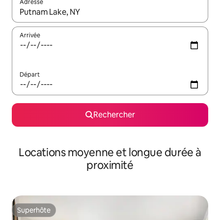
Adresse
Lorsque les résultats s'affichent, utilisez les flèches vers le hau
Arrivée
Départ
Rechercher
Locations moyenne et longue durée à
proximité
Superhôte
Superhôte