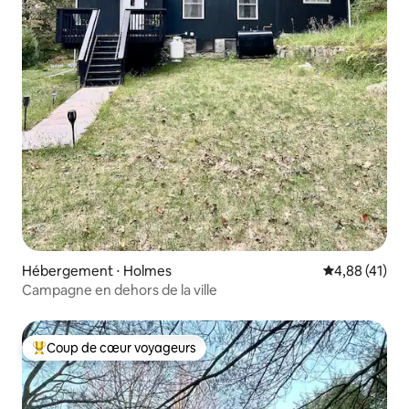
Hébergement ⋅ Holmes
Évaluation mo
4,88 (41)
Campagne en dehors de la ville
Coup de cœur voyageurs
Coups de cœur voyageurs les plus appréciés