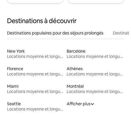
Destinations à découvrir
Destinations populaires pour des séjours prolongés
Destinati
New York
Barcelone
Locations moyenne et longue durée
Locations moyenne et longue durée
Florence
Athènes
Locations moyenne et longue durée
Locations moyenne et longue durée
Miami
Montréal
Locations moyenne et longue durée
Locations moyenne et longue durée
Seattle
Afficher plus
Locations moyenne et longue durée