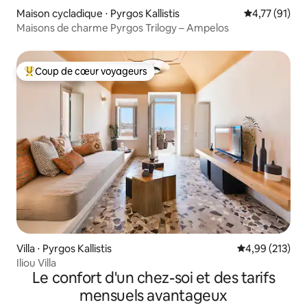
Maison cycladique ⋅ Pyrgos Kallistis
Évaluation mo
4,77 (91)
Maisons de charme Pyrgos Trilogy – Ampelos
Coup de cœur voyageurs
Coups de cœur voyageurs les plus appréciés
Villa ⋅ Pyrgos Kallistis
Évaluation moy
4,99 (213)
Iliou Villa
Le confort d'un chez-soi et des tarifs
mensuels avantageux