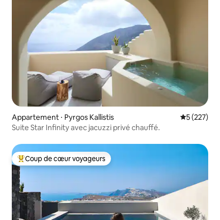
Appartement ⋅ Pyrgos Kallistis
Évaluation 
5 (227)
Suite Star Infinity avec jacuzzi privé chauffé.
Coup de cœur voyageurs
Coups de cœur voyageurs les plus appréciés