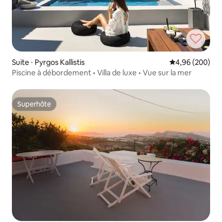
Suite ⋅ Pyrgos Kallistis
Évaluation moy
4,96 (200)
Piscine à débordement • Villa de luxe • Vue sur la mer
Superhôte
Superhôte