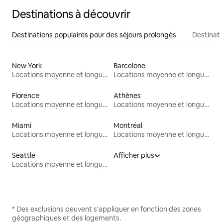
Destinations à découvrir
Destinations populaires pour des séjours prolongés
Destinati
New York
Barcelone
Locations moyenne et longue durée
Locations moyenne et longue durée
Florence
Athènes
Locations moyenne et longue durée
Locations moyenne et longue durée
Miami
Montréal
Locations moyenne et longue durée
Locations moyenne et longue durée
Seattle
Afficher plus
Locations moyenne et longue durée
* Des exclusions peuvent s'appliquer en fonction des zones
géographiques et des logements.