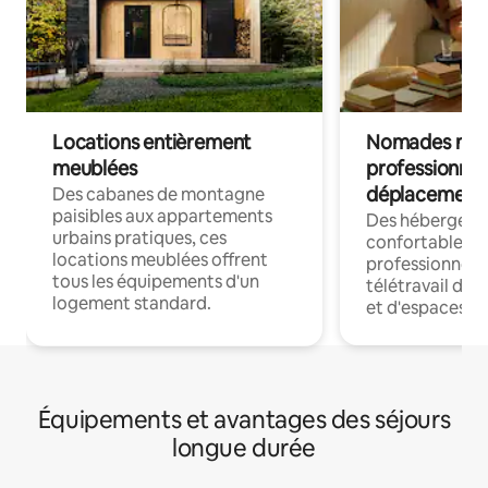
Locations entièrement
Nomades num
meublées
professionnel
déplacement
Des cabanes de montagne
paisibles aux appartements
Des hébergem
urbains pratiques, ces
confortables p
locations meublées offrent
professionnels
tous les équipements d'un
télétravail dis
logement standard.
et d'espaces de
Équipements et avantages des séjours
longue durée