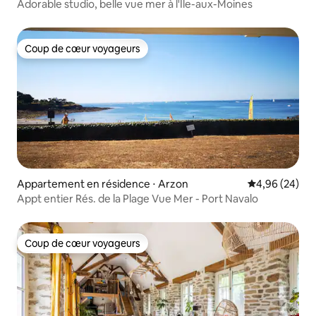
Adorable studio, belle vue mer à l'Ile-aux-Moines
Coup de cœur voyageurs
Coup de cœur voyageurs
Appartement en résidence ⋅ Arzon
Évaluation mo
4,96 (24)
Appt entier Rés. de la Plage Vue Mer - Port Navalo
Coup de cœur voyageurs
Coup de cœur voyageurs