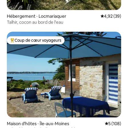
Hébergement ⋅ Locmariaquer
Évaluation mo
4,92 (39)
Talhir, cocon au bord de l'eau
Coup de cœur voyageurs
Coups de cœur voyageurs les plus appréciés
Maison d'hôtes ⋅ Île-aux-Moines
Évaluation 
5 (108)