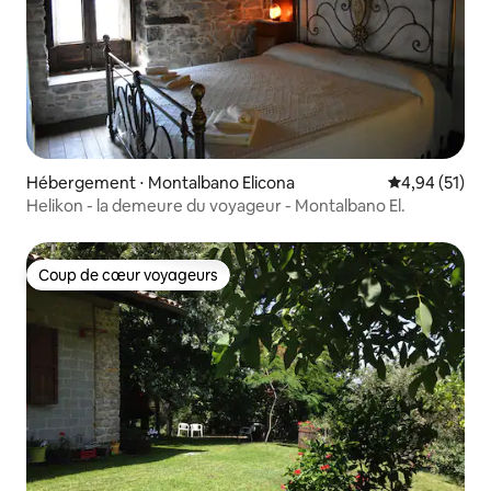
Hébergement ⋅ Montalbano Elicona
Évaluation mo
4,94 (51)
Helikon - la demeure du voyageur - Montalbano El.
Coup de cœur voyageurs
Coup de cœur voyageurs