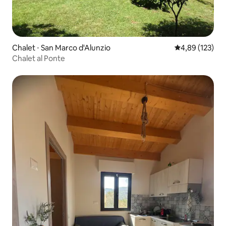
Chalet ⋅ San Marco d'Alunzio
Évaluation moy
4,89 (123)
Chalet al Ponte