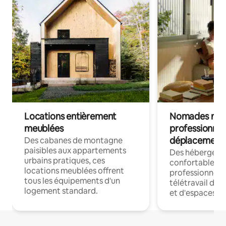
Locations entièrement
Nomades num
meublées
professionnel
déplacement
Des cabanes de montagne
paisibles aux appartements
Des hébergem
urbains pratiques, ces
confortables p
locations meublées offrent
professionnels
tous les équipements d'un
télétravail dis
logement standard.
et d'espaces de