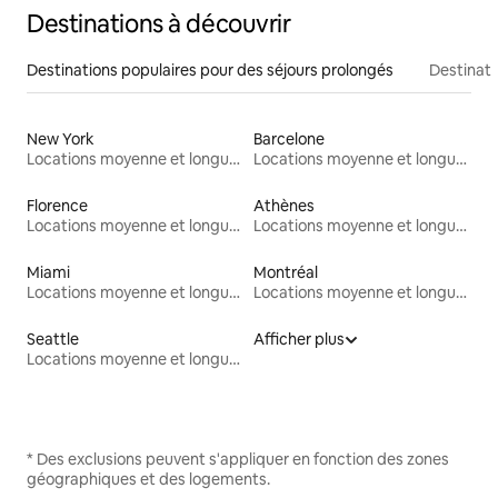
Destinations à découvrir
Destinations populaires pour des séjours prolongés
Destinati
New York
Barcelone
Locations moyenne et longue durée
Locations moyenne et longue durée
Florence
Athènes
Locations moyenne et longue durée
Locations moyenne et longue durée
Miami
Montréal
Locations moyenne et longue durée
Locations moyenne et longue durée
Seattle
Afficher plus
Locations moyenne et longue durée
* Des exclusions peuvent s'appliquer en fonction des zones
géographiques et des logements.