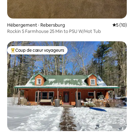
Hébergement ⋅ Rebersburg
Évaluation
5 (10)
Rockin S Farmhouse 25 Min to PSU W/Hot Tub
Coup de cœur voyageurs
Coups de cœur voyageurs les plus appréciés