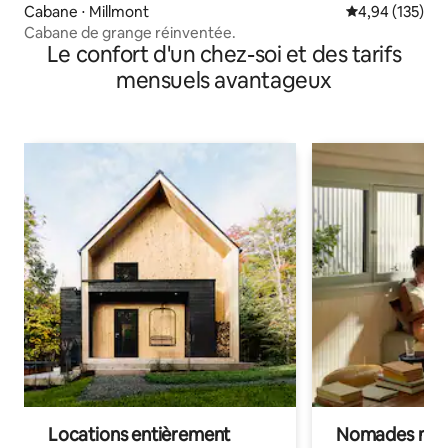
Cabane ⋅ Millmont
Évaluation moy
4,94 (135)
Cabane de grange réinventée.
Le confort d'un chez-soi et des tarifs
mensuels avantageux
Locations entièrement
Nomades num