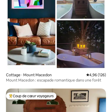
Cottage ⋅ Mount Macedon
Évaluation moy
4,96 (126)
Mount Macedon : escapade romantique dans une forêt
Coup de cœur voyageurs
Coups de cœur voyageurs les plus appréciés