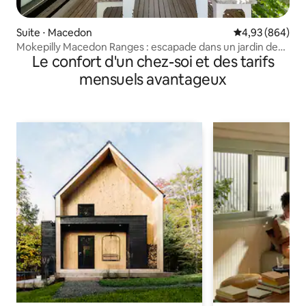
Suite ⋅ Macedon
Évaluation moy
4,93 (864)
Mokepilly Macedon Ranges : escapade dans un jardin de
Le confort d'un chez-soi et des tarifs
campagne
mensuels avantageux