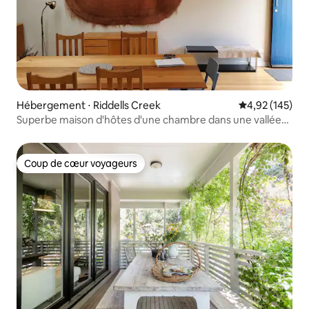
Hébergement ⋅ Riddells Creek
Évaluation moy
4,92 (145)
Superbe maison d'hôtes d'une chambre dans une vallée
calme
Coup de cœur voyageurs
Coup de cœur voyageurs