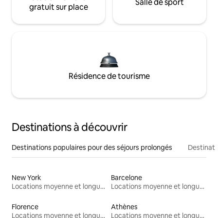
Salle de sport
gratuit sur place
Résidence de tourisme
Destinations à découvrir
Destinations populaires pour des séjours prolongés
Destinati
New York
Barcelone
Locations moyenne et longue durée
Locations moyenne et longue durée
Florence
Athènes
Locations moyenne et longue durée
Locations moyenne et longue durée