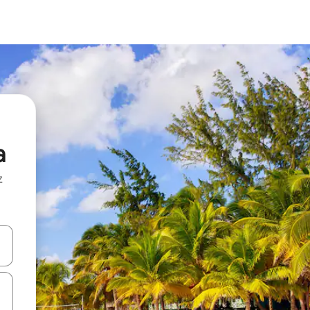
a
z
hes vers le haut et vers le bas pour les parcourir ou en appuyant et en fai