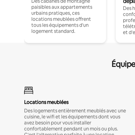
dépl
Des cabanes de montagne
paisibles aux appartements
Des 
urbains pratiques, ces
confo
locations meublées offrent
profe
tous les équipements d'un
télét
logement standard.
et d'
Équipe
Locations meublées
Des logements entièrement meublés avec une
cuisine, le wifi et les équipements dont vous
avez besoin pour vous installer
confortablement pendant un mois ou plus.
C'est l'alternative parfaite à une location