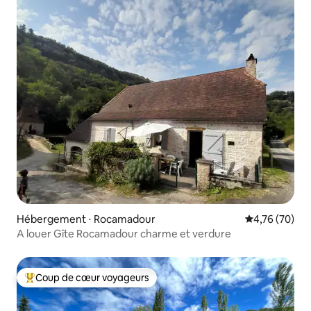
Hébergement ⋅ Rocamadour
Évaluation mo
4,76 (70)
A louer Gîte Rocamadour charme et verdure
Coup de cœur voyageurs
Coups de cœur voyageurs les plus appréciés