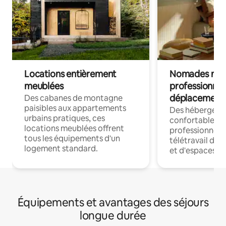
Locations entièrement
Nomades num
meublées
professionnel
déplacement
Des cabanes de montagne
paisibles aux appartements
Des hébergem
urbains pratiques, ces
confortables p
locations meublées offrent
professionnels
tous les équipements d'un
télétravail dis
logement standard.
et d'espaces de
Équipements et avantages des séjours
longue durée