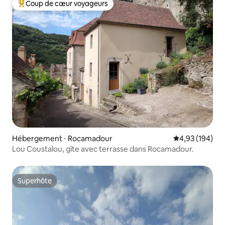
Coup de cœur voyageurs
Coups de cœur voyageurs les plus appréciés
Hébergement ⋅ Rocamadour
Évaluation moy
4,93 (194)
Lou Coustalou, gîte avec terrasse dans Rocamadour.
Superhôte
Superhôte