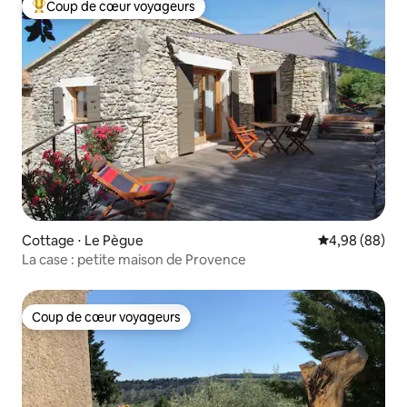
Coup de cœur voyageurs
Coups de cœur voyageurs les plus appréciés
Cottage ⋅ Le Pègue
Évaluation mo
4,98 (88)
La case : petite maison de Provence
Coup de cœur voyageurs
Coup de cœur voyageurs