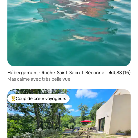
Hébergement ⋅ Roche-Saint-Secret-Béconne
Évaluation mo
4,88 (16)
Mas calme avec très belle vue
Coup de cœur voyageurs
Coups de cœur voyageurs les plus appréciés