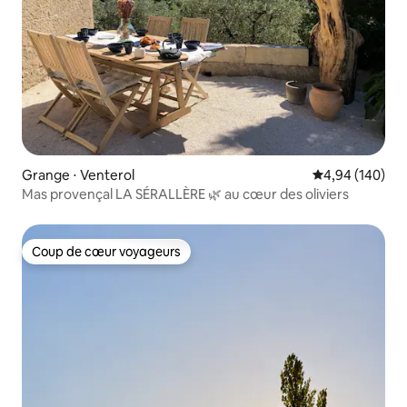
Grange ⋅ Venterol
Évaluation moy
4,94 (140)
Mas provençal LA SÉRALLÈRE 🌿 au cœur des oliviers
Coup de cœur voyageurs
Coup de cœur voyageurs