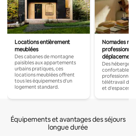
Locations entièrement
Nomades num
meublées
professionnel
déplacement
Des cabanes de montagne
paisibles aux appartements
Des hébergem
urbains pratiques, ces
confortables p
locations meublées offrent
professionnels
tous les équipements d'un
télétravail dis
logement standard.
et d'espaces de
Équipements et avantages des séjours
longue durée