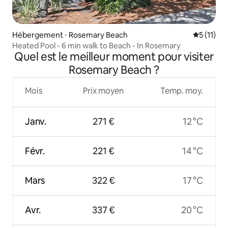
Hébergement ⋅ Rosemary Beach
Évaluatio
5 (11)
Heated Pool - 6 min walk to Beach - In Rosemary
Quel est le meilleur moment pour visiter
Rosemary Beach ?
Mois
Prix moyen
Temp. moy.
Janv.
271 €
12 °C
Févr.
221 €
14 °C
Mars
322 €
17 °C
Avr.
337 €
20 °C