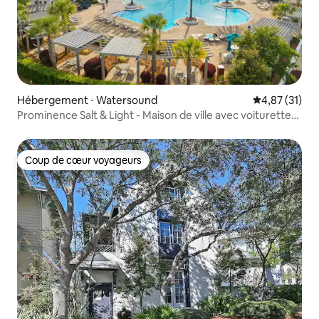
Hébergement ⋅ Watersound
Évaluation mo
4,87 (31)
Prominence Salt & Light - Maison de ville avec voiturette
de golf
Coup de cœur voyageurs
Coup de cœur voyageurs