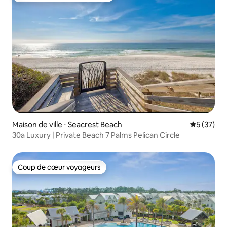
Maison de ville ⋅ Seacrest Beach
Évaluation
5 (37)
30a Luxury | Private Beach 7 Palms Pelican Circle
Coup de cœur voyageurs
Coup de cœur voyageurs