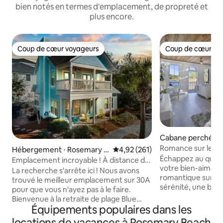
bien notés en termes d'emplacement, de propreté et
plus encore.
Coup de cœur voyageurs
Coup de cœur vo
Coup de cœur voyageurs
Coup de cœur vo
Cabane perchée ⋅ 
a Beach
Romance sur le b
Hébergement ⋅ Rosemary B
Évaluation moyenne sur la base 
4,92 (261)
Échappez au quot
each
Emplacement incroyable ! À distance de
votre bien-aimé da
marche de Rosemary, de la piscine et de
La recherche s'arrête ici ! Nous avons
romantique sur le bayou. A
la plage
trouvé le meilleur emplacement sur 30A
sérénité, une beau
pour que vous n'ayez pas à le faire.
inégalées depuis 
Bienvenue à la retraite de plage Blue
Profitez d'un mob
Équipements populaires dans les
Skies. Garez votre voiture et marchez
avec beaucoup de 
jusqu'au meilleur de 30A. Profitez de la
locations de vacances à Rosemary Beach