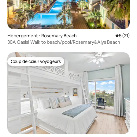
Hébergement ⋅ Rosemary Beach
Évaluation
5 (21)
30A Oasis! Walk to beach/pool/Rosemary&Alys Beach
Coup de cœur voyageurs
Coup de cœur voyageurs