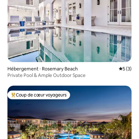
Hébergement ⋅ Rosemary Beach
Évaluatio
5 (3)
Private Pool & Ample Outdoor Space
Coup de cœur voyageurs
Coups de cœur voyageurs les plus appréciés