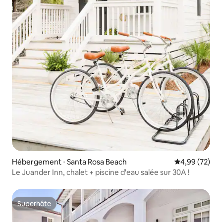
Hébergement ⋅ Santa Rosa Beach
Évaluation mo
4,99 (72)
Le Juander Inn, chalet + piscine d'eau salée sur 30A !
Superhôte
Superhôte