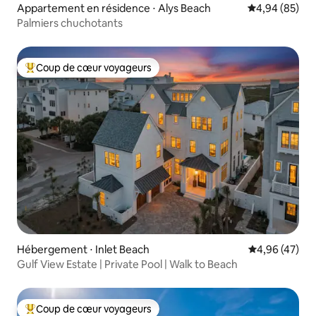
Appartement en résidence ⋅ Alys Beach
Évaluation mo
4,94 (85)
Palmiers chuchotants
Coup de cœur voyageurs
Coups de cœur voyageurs les plus appréciés
Hébergement ⋅ Inlet Beach
Évaluation mo
4,96 (47)
Gulf View Estate | Private Pool | Walk to Beach
Coup de cœur voyageurs
Coups de cœur voyageurs les plus appréciés