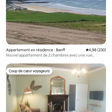
Appartement en résidence ⋅ Banff
Évaluation moy
4,98 (230)
Nouvel appartement de 2 chambres avec une vue
imprenable sur la mer.
Coup de cœur voyageurs
Coup de cœur voyageurs