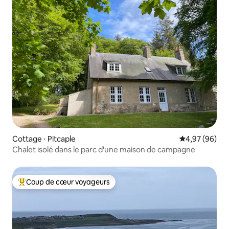
Cottage ⋅ Pitcaple
Évaluation mo
4,97 (96)
Chalet isolé dans le parc d'une maison de campagne
Coup de cœur voyageurs
Coups de cœur voyageurs les plus appréciés