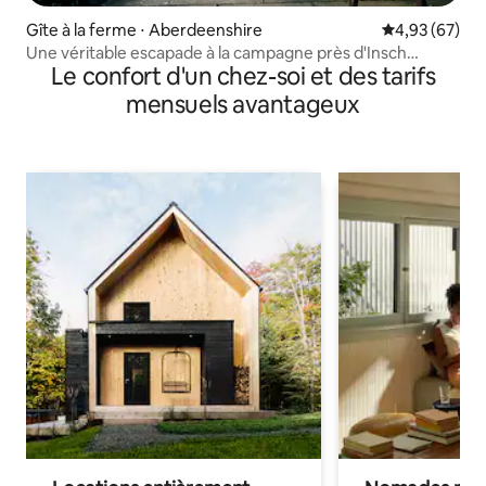
Gîte à la ferme ⋅ Aberdeenshire
Évaluation mo
4,93 (67)
Une véritable escapade à la campagne près d'Insch
Le confort d'un chez-soi et des tarifs
Aberdeenshire
mensuels avantageux