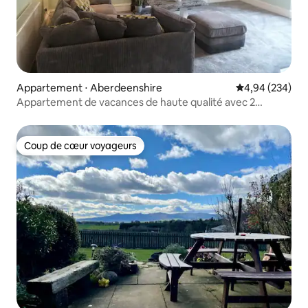
Appartement ⋅ Aberdeenshire
Évaluation moy
4,94 (234)
Appartement de vacances de haute qualité avec 2
chambres à Banff
Coup de cœur voyageurs
Coup de cœur voyageurs