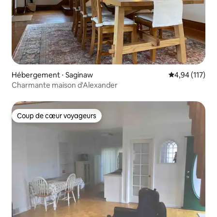
Hébergement ⋅ Saginaw
Évaluation moy
4,94 (117)
Charmante maison d'Alexander
Coup de cœur voyageurs
Coup de cœur voyageurs