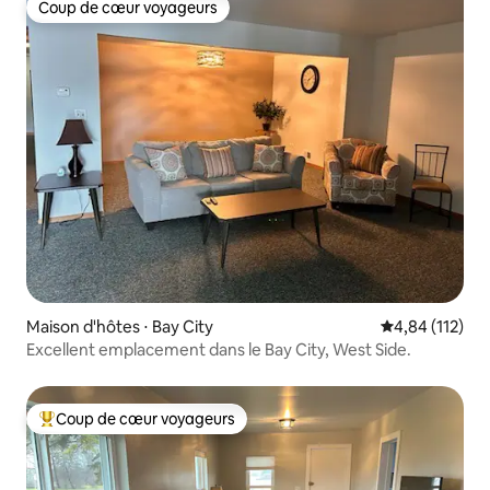
Coup de cœur voyageurs
Coup de cœur voyageurs
Maison d'hôtes ⋅ Bay City
Évaluation moy
4,84 (112)
Excellent emplacement dans le Bay City, West Side.
Coup de cœur voyageurs
Coups de cœur voyageurs les plus appréciés