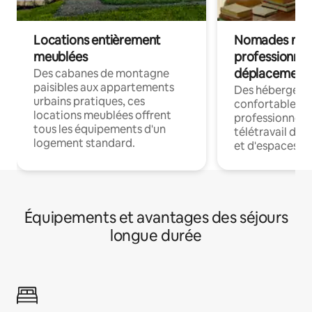
Locations entièrement
Nomades num
meublées
professionnel
déplacement
Des cabanes de montagne
paisibles aux appartements
Des hébergem
urbains pratiques, ces
confortables p
locations meublées offrent
professionnels
tous les équipements d'un
télétravail dis
logement standard.
et d'espaces de
Équipements et avantages des séjours
longue durée