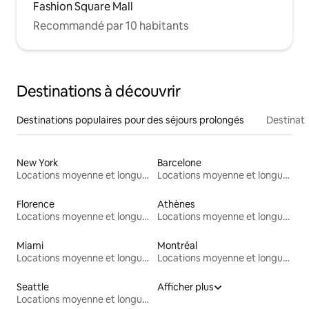
Fashion Square Mall
Recommandé par 10 habitants
Destinations à découvrir
Destinations populaires pour des séjours prolongés
Destinati
New York
Barcelone
Locations moyenne et longue durée
Locations moyenne et longue durée
Florence
Athènes
Locations moyenne et longue durée
Locations moyenne et longue durée
Miami
Montréal
Locations moyenne et longue durée
Locations moyenne et longue durée
Seattle
Afficher plus
Locations moyenne et longue durée