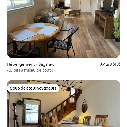
Hébergement ⋅ Saginaw
Évaluation mo
4,98 (43)
Au beau milieu de tout !
Coup de cœur voyageurs
Coup de cœur voyageurs