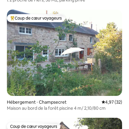
Coup de cœur voyageurs
Coups de cœur voyageurs les plus appréciés
Hébergement ⋅ Champsecret
Évaluation mo
4,97 (32)
Maison au bord de la forêt piscine 4 m/ 2,10/80 cm
Coup de cœur voyageurs
Coup de cœur voyageurs