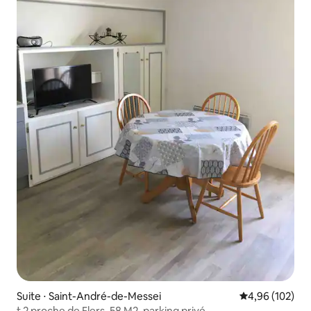
Suite ⋅ Saint-André-de-Messei
Évaluation moy
4,96 (102)
t 2 proche de Flers, 58 M2, parking privé