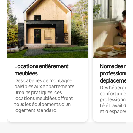
Locations entièrement
Nomades num
meublées
professionnel
déplacement
Des cabanes de montagne
paisibles aux appartements
Des hébergem
urbains pratiques, ces
confortables p
locations meublées offrent
professionnels
tous les équipements d'un
télétravail dis
logement standard.
et d'espaces de