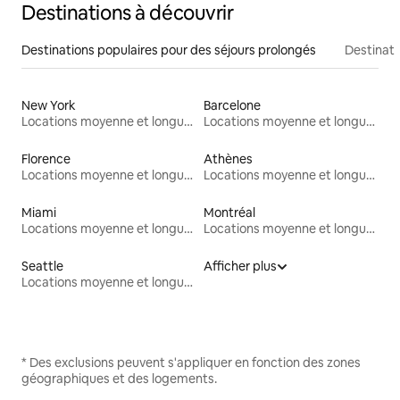
Destinations à découvrir
Destinations populaires pour des séjours prolongés
Destinati
New York
Barcelone
Locations moyenne et longue durée
Locations moyenne et longue durée
Florence
Athènes
Locations moyenne et longue durée
Locations moyenne et longue durée
Miami
Montréal
Locations moyenne et longue durée
Locations moyenne et longue durée
Seattle
Afficher plus
Locations moyenne et longue durée
* Des exclusions peuvent s'appliquer en fonction des zones
géographiques et des logements.