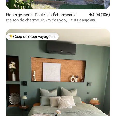
Hébergement ⋅ Poule-les-Écharmeaux
Évaluation moy
4,94 (106)
Maison de charme, 65km de Lyon, Haut Beaujolais.
Coup de cœur voyageurs
Coups de cœur voyageurs les plus appréciés