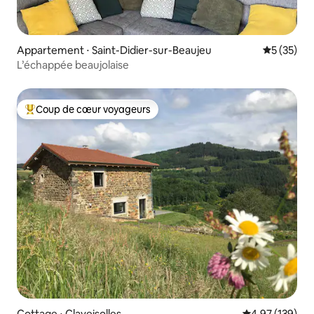
Appartement ⋅ Saint-Didier-sur-Beaujeu
Évaluation
5 (35)
L’échappée beaujolaise
Coup de cœur voyageurs
Coups de cœur voyageurs les plus appréciés
Cottage ⋅ Claveisolles
Évaluation moy
4,97 (139)