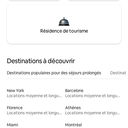
Résidence de tourisme
Destinations à découvrir
Destinations populaires pour des séjours prolongés
Destinati
New York
Barcelone
Locations moyenne et longue durée
Locations moyenne et longue durée
Florence
Athènes
Locations moyenne et longue durée
Locations moyenne et longue durée
Miami
Montréal