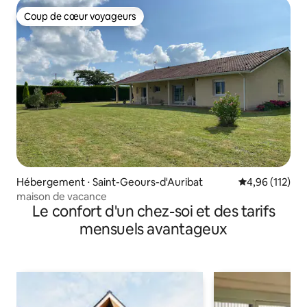
Coup de cœur voyageurs
Coup de cœur voyageurs
Hébergement ⋅ Saint-Geours-d'Auribat
Évaluation moy
4,96 (112)
maison de vacance
Le confort d'un chez-soi et des tarifs
mensuels avantageux