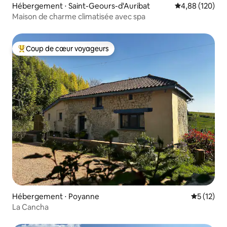
Hébergement ⋅ Saint-Geours-d'Auribat
Évaluation moy
4,88 (120)
Maison de charme climatisée avec spa
Coup de cœur voyageurs
Coups de cœur voyageurs les plus appréciés
Hébergement ⋅ Poyanne
Évaluation
5 (12)
La Cancha