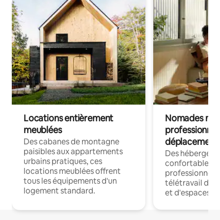
Locations entièrement
Nomades num
meublées
professionnel
déplacement
Des cabanes de montagne
paisibles aux appartements
Des hébergem
urbains pratiques, ces
confortables p
locations meublées offrent
professionnels
tous les équipements d'un
télétravail dis
logement standard.
et d'espaces de