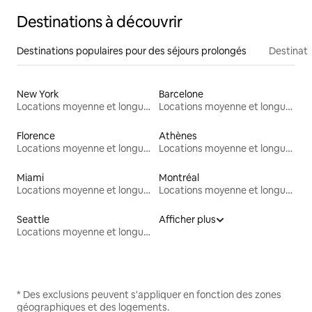
Destinations à découvrir
Destinations populaires pour des séjours prolongés
Destinati
New York
Barcelone
Locations moyenne et longue durée
Locations moyenne et longue durée
Florence
Athènes
Locations moyenne et longue durée
Locations moyenne et longue durée
Miami
Montréal
Locations moyenne et longue durée
Locations moyenne et longue durée
Seattle
Afficher plus
Locations moyenne et longue durée
* Des exclusions peuvent s'appliquer en fonction des zones
géographiques et des logements.