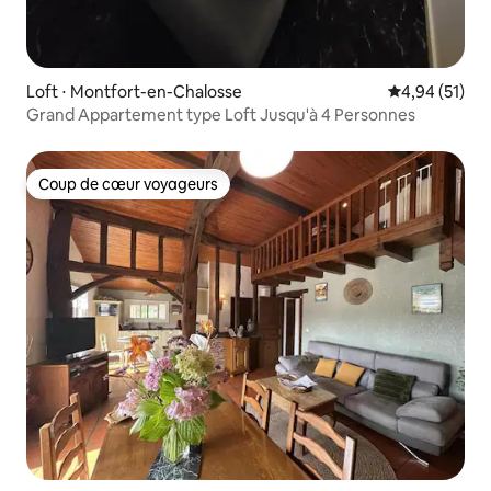
Loft ⋅ Montfort-en-Chalosse
Évaluation mo
4,94 (51)
Grand Appartement type Loft Jusqu'à 4 Personnes
Coup de cœur voyageurs
Coup de cœur voyageurs