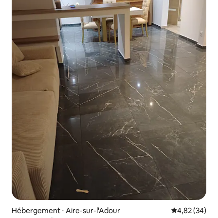
Hébergement ⋅ Aire-sur-l'Adour
Évaluation mo
4,82 (34)