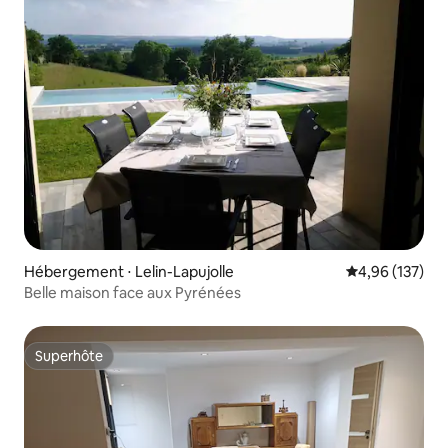
Hébergement ⋅ Lelin-Lapujolle
Évaluation moy
4,96 (137)
Belle maison face aux Pyrénées
Superhôte
Superhôte