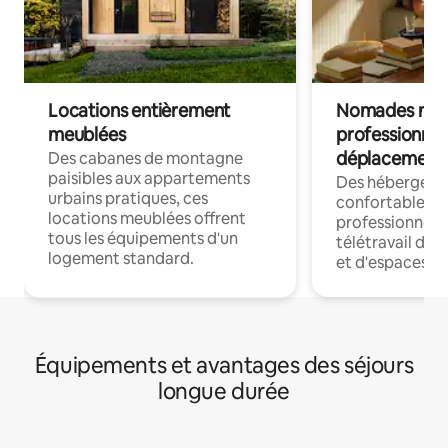
Locations entièrement
Nomades num
meublées
professionnel
déplacement
Des cabanes de montagne
paisibles aux appartements
Des hébergem
urbains pratiques, ces
confortables p
locations meublées offrent
professionnels
tous les équipements d'un
télétravail dis
logement standard.
et d'espaces de
Équipements et avantages des séjours
longue durée