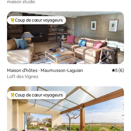
maison studio
Coup de cœur voyageurs
Coups de cœur voyageurs les plus appréciés
Maison d'hôtes ⋅ Maumusson-Laguian
Évaluatio
5 (6)
Loft des Vignes
Coup de cœur voyageurs
Coups de cœur voyageurs les plus appréciés