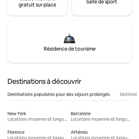
Salle de sport
gratuit sur place
Résidence de tourisme
Destinations à découvrir
Destinations populaires pour des séjours prolongés
Destinati
New York
Barcelone
Locations moyenne et longue durée
Locations moyenne et longue durée
Florence
Athènes
Locations moyenne et longue durée
Locations moyenne et longue durée