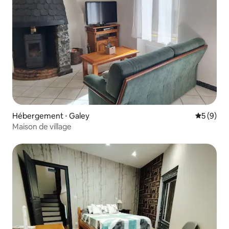
Hébergement ⋅ Galey
Évaluatio
5 (9)
Maison de village