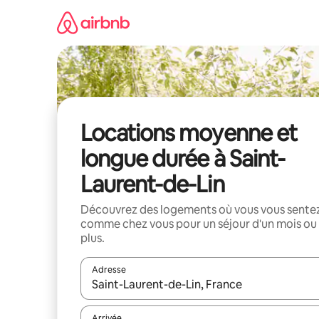
Aller
directement
au
contenu
Locations moyenne et
longue durée à Saint-
Laurent-de-Lin
Découvrez des logements où vous vous sente
comme chez vous pour un séjour d'un mois ou
plus.
Adresse
Lorsque les résultats s'affichent, utilisez les flèc
Arrivée