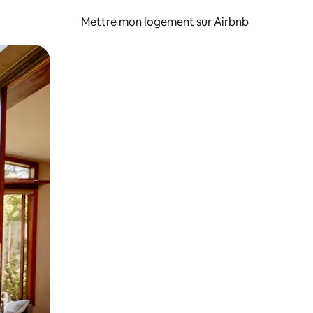
Mettre mon logement sur Airbnb
sant glisser.