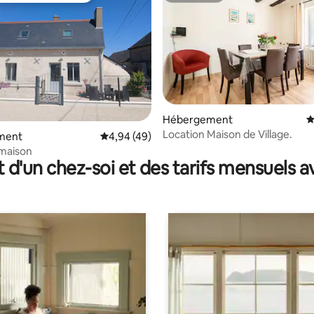
Hébergement
É
Location Maison de Village.
sur la base de 26 commentaires : 5 sur 5
ment
Évaluation moyenne sur la base de 49 comme
4,94 (49)
 maison
t d'un chez-soi et des tarifs mensuels 