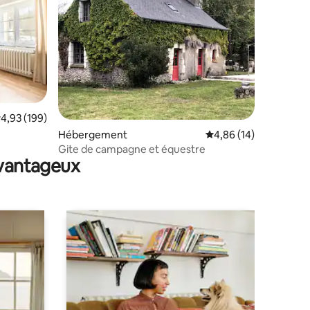
valuation moyenne sur la base de 199 commentaires : 4,93 sur 5
4,93 (199)
ntaires : 4,94 sur 5
Hébergement
Évaluation moyenne su
4,86 (14)
Gite de campagne et équestre
avantageux