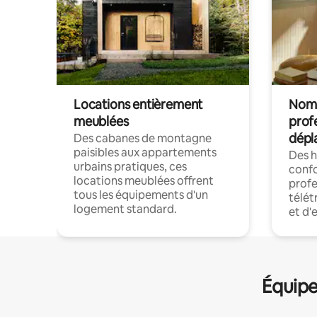
Locations entièrement
Noma
meublées
prof
dépl
Des cabanes de montagne
paisibles aux appartements
Des 
urbains pratiques, ces
confo
locations meublées offrent
profe
tous les équipements d'un
télét
logement standard.
et d'
Équipe