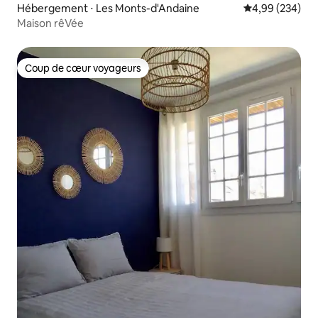
Hébergement ⋅ Les Monts-d'Andaine
Évaluation moy
4,99 (234)
Maison rêVée
Coup de cœur voyageurs
Coup de cœur voyageurs