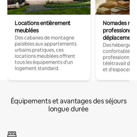
Locations entièrement
Nomades num
meublées
professionnel
déplacement
Des cabanes de montagne
paisibles aux appartements
Des hébergem
urbains pratiques, ces
confortables p
locations meublées offrent
professionnels
tous les équipements d'un
télétravail dis
logement standard.
et d'espaces de
Équipements et avantages des séjours
longue durée