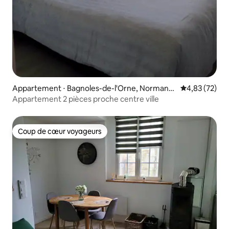
Appartement ⋅ Bagnoles-de-l'Orne, Normandi
Évaluation mo
4,83 (72)
e
Appartement 2 pièces proche centre ville
Coup de cœur voyageurs
Coup de cœur voyageurs