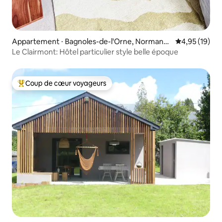
Appartement ⋅ Bagnoles-de-l'Orne, Normandi
Évaluation mo
4,95 (19)
e
Le Clairmont: Hôtel particulier style belle époque
Coup de cœur voyageurs
Coups de cœur voyageurs les plus appréciés