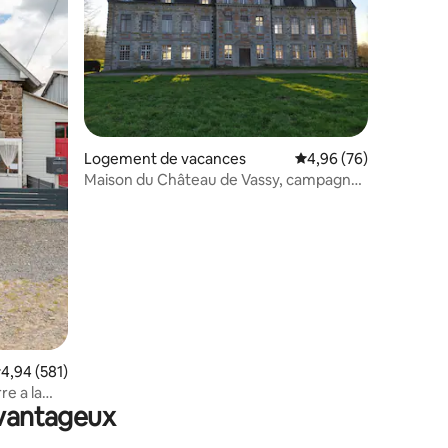
ntaires : 4,91 sur 5
Logement de vacances
Évaluation moyenne su
4,96 (76)
Maison du Château de Vassy, campagne
normande
valuation moyenne sur la base de 581 commentaires : 4,94 sur 5
4,94 (581)
re a la
avantageux