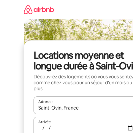
Aller
directement
au
contenu
Locations moyenne et
longue durée à Saint-Ov
Découvrez des logements où vous vous sente
comme chez vous pour un séjour d'un mois ou
plus.
Adresse
Lorsque les résultats s'affichent, utilisez les flèc
Arrivée