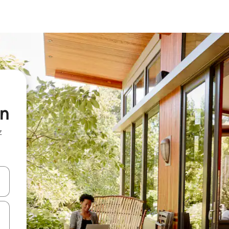
in
z
hes vers le haut et vers le bas pour les parcourir ou en appuyant et en fai