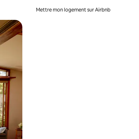
Mettre mon logement sur Airbnb
sant glisser.