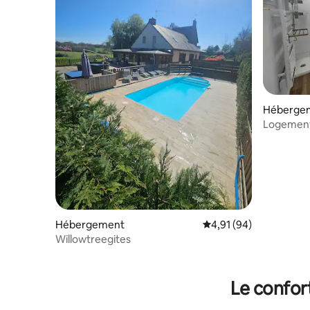
Héberge
Logement
Hébergement
Évaluation moyenne su
4,91 (94)
Willowtreegites
Le confor