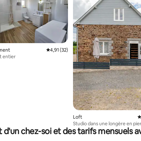
ment
Évaluation moyenne sur la base de 32 comme
4,91 (32)
 entier
r la base de 94 commentaires : 4,91 sur 5
Loft
É
Studio dans une longère en pier
t d'un chez-soi et des tarifs mensuels 
campagne