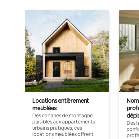
Locations entièrement
Noma
meublées
prof
dépl
Des cabanes de montagne
paisibles aux appartements
Des 
urbains pratiques, ces
confo
locations meublées offrent
profe