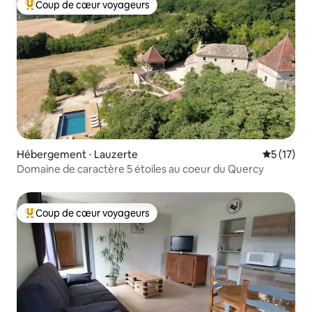
Coup de cœur voyageurs
Coups de cœur voyageurs les plus appréciés
Hébergement ⋅ Lauzerte
Évaluation
5 (17)
Domaine de caractère 5 étoiles au coeur du Quercy
Coup de cœur voyageurs
Coups de cœur voyageurs les plus appréciés