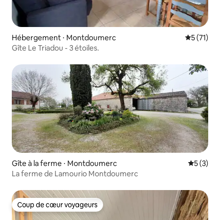
Hébergement ⋅ Montdoumerc
Évaluation
5 (71)
Gîte Le Triadou - 3 étoiles.
Gîte à la ferme ⋅ Montdoumerc
Évaluatio
5 (3)
La ferme de Lamourio Montdoumerc
Coup de cœur voyageurs
Coup de cœur voyageurs