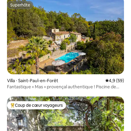
Superhôte
Superhôte
Villa ⋅ Saint-Paul-en-Forêt
Évaluation m
4,9 (59)
Fantastique « Mas » provençal authentique ! Piscine de
13 m.
Coup de cœur voyageurs
Coups de cœur voyageurs les plus appréciés