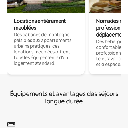
Locations entièrement
Nomades num
meublées
professionnel
déplacement
Des cabanes de montagne
paisibles aux appartements
Des hébergem
urbains pratiques, ces
confortables p
locations meublées offrent
professionnels
tous les équipements d'un
télétravail dis
logement standard.
et d'espaces de
Équipements et avantages des séjours
longue durée