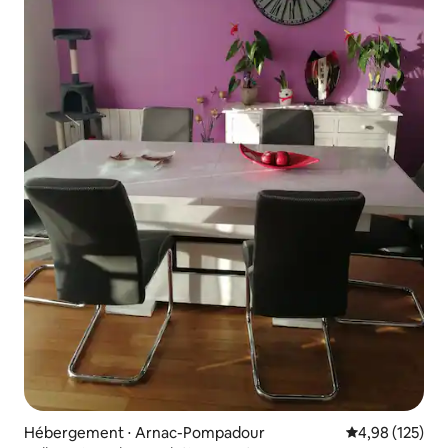
Hébergement ⋅ Arnac-Pompadour
Évaluation moy
4,98 (125)