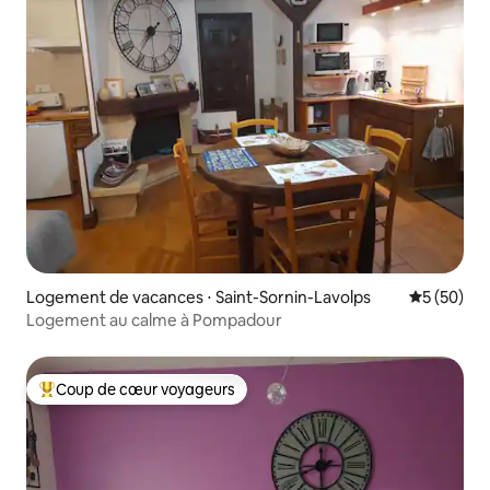
Logement de vacances ⋅ Saint-Sornin-Lavolps
Évaluation
5 (50)
Logement au calme à Pompadour
Coup de cœur voyageurs
Coups de cœur voyageurs les plus appréciés