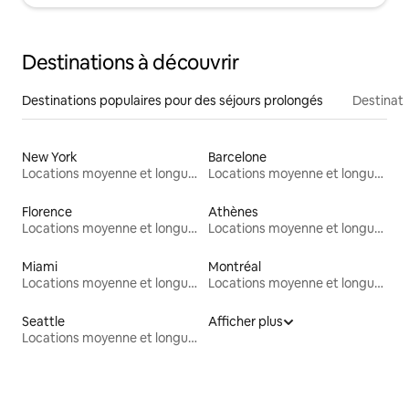
Destinations à découvrir
Destinations populaires pour des séjours prolongés
Destinati
New York
Barcelone
Locations moyenne et longue durée
Locations moyenne et longue durée
Florence
Athènes
Locations moyenne et longue durée
Locations moyenne et longue durée
Miami
Montréal
Locations moyenne et longue durée
Locations moyenne et longue durée
Seattle
Afficher plus
Locations moyenne et longue durée