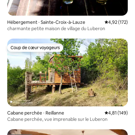
Hébergement ⋅ Sainte-Croix-à-Lauze
Évaluation moy
4,92 (172)
charmante petite maison de village du Luberon
Coup de cœur voyageurs
Coup de cœur voyageurs
Cabane perchée ⋅ Reillanne
Évaluation moy
4,81 (149)
Cabane perchée, vue imprenable sur le Luberon