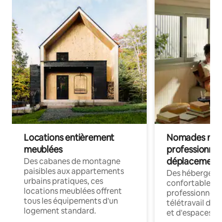
Locations entièrement
Nomades num
meublées
professionnel
déplacement
Des cabanes de montagne
paisibles aux appartements
Des hébergem
urbains pratiques, ces
confortables p
locations meublées offrent
professionnels
tous les équipements d'un
télétravail dis
logement standard.
et d'espaces de