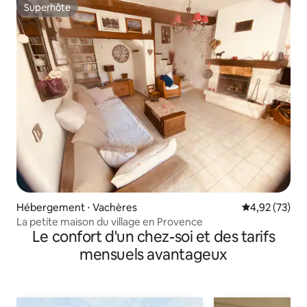
Superhôte
Superhôte
Hébergement ⋅ Vachères
Évaluation mo
4,92 (73)
La petite maison du village en Provence
Le confort d'un chez-soi et des tarifs
mensuels avantageux