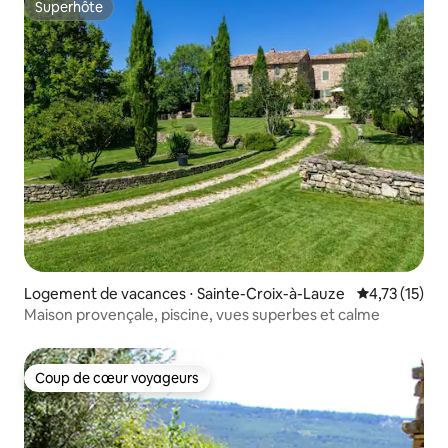
Superhôte
Superhôte
Logement de vacances ⋅ Sainte-Croix-à-Lauze
Évaluation mo
4,73 (15)
Maison provençale, piscine, vues superbes et calme
Coup de cœur voyageurs
Coup de cœur voyageurs