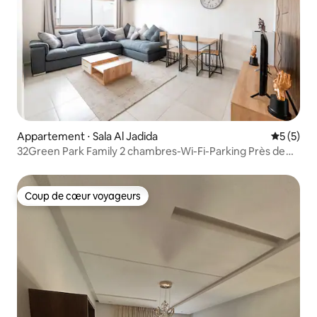
Appartement ⋅ Sala Al Jadida
Évaluatio
5 (5)
32Green Park Family 2 chambres-Wi-Fi-Parking Près de
Rabat
Coup de cœur voyageurs
Coup de cœur voyageurs