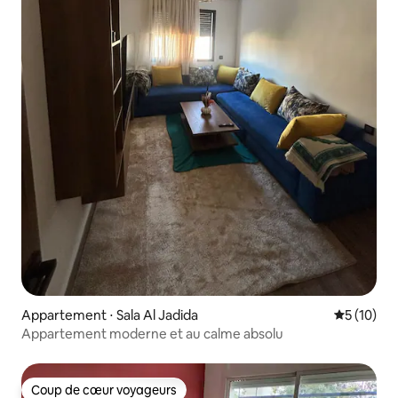
Appartement ⋅ Sala Al Jadida
Évaluation
5 (10)
Appartement moderne et au calme absolu
Coup de cœur voyageurs
Coup de cœur voyageurs