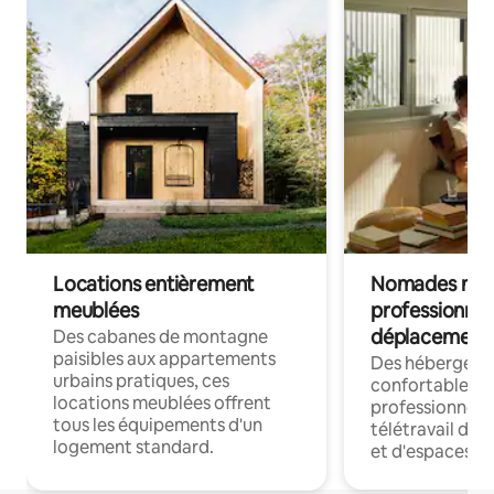
Locations entièrement
Nomades num
meublées
professionnel
déplacement
Des cabanes de montagne
paisibles aux appartements
Des hébergem
urbains pratiques, ces
confortables p
locations meublées offrent
professionnels
tous les équipements d'un
télétravail dis
logement standard.
et d'espaces de