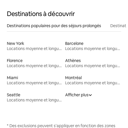
Destinations à découvrir
Destinations populaires pour des séjours prolongés
Destinati
New York
Barcelone
Locations moyenne et longue durée
Locations moyenne et longue durée
Florence
Athènes
Locations moyenne et longue durée
Locations moyenne et longue durée
Miami
Montréal
Locations moyenne et longue durée
Locations moyenne et longue durée
Seattle
Afficher plus
Locations moyenne et longue durée
* Des exclusions peuvent s'appliquer en fonction des zones