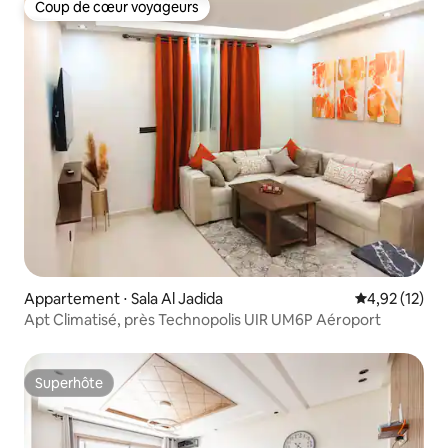
Coup de cœur voyageurs
Coup de cœur voyageurs
Appartement ⋅ Sala Al Jadida
Évaluation mo
4,92 (12)
Apt Climatisé, près Technopolis UIR UM6P Aéroport
Superhôte
Superhôte