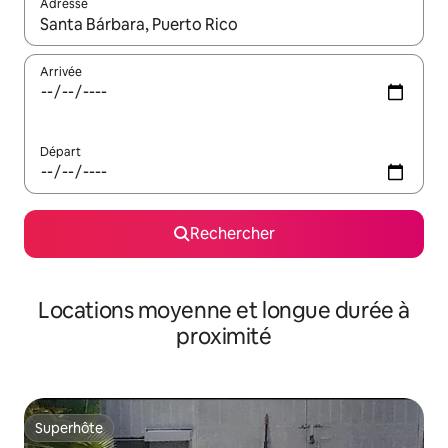
Adresse
Lorsque les résultats s'affichent, utilisez les flèches vers le hau
Arrivée
Départ
Rechercher
Locations moyenne et longue durée à
proximité
Superhôte
Superhôte