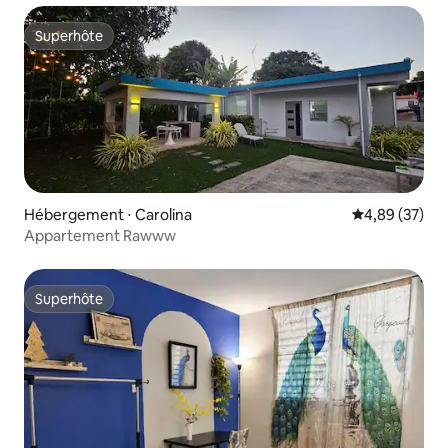
Superhôte
Superhôte
Hébergement ⋅ Carolina
Évaluation mo
4,89 (37)
Appartement Rawww
Superhôte
Superhôte