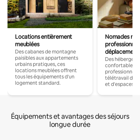
Locations entièrement
Nomades num
meublées
professionnel
déplacement
Des cabanes de montagne
paisibles aux appartements
Des hébergem
urbains pratiques, ces
confortables p
locations meublées offrent
professionnels
tous les équipements d'un
télétravail dis
logement standard.
et d'espaces de
Équipements et avantages des séjours
longue durée