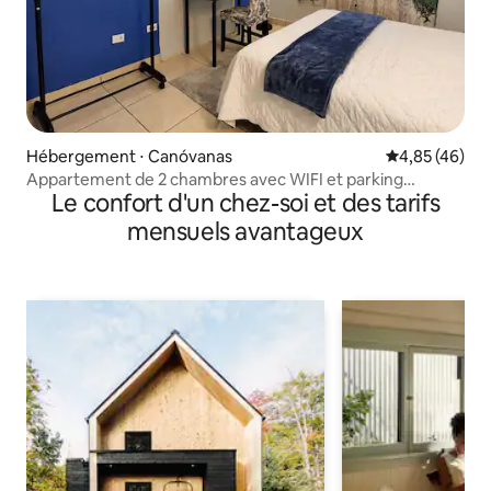
Hébergement ⋅ Canóvanas
Évaluation mo
4,85 (46)
Appartement de 2 chambres avec WIFI et parking
Le confort d'un chez-soi et des tarifs
gratuits à 20 minutes de SJU
mensuels avantageux