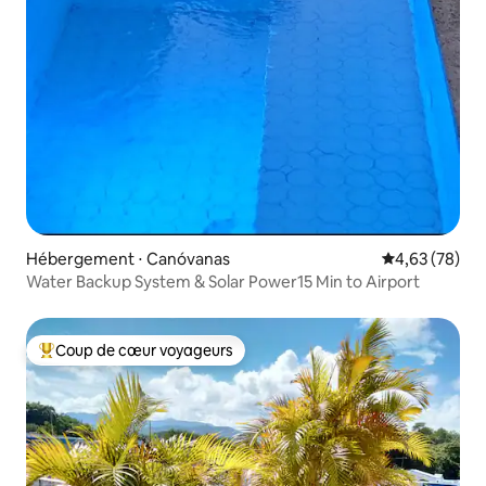
Hébergement ⋅ Canóvanas
Évaluation mo
4,63 (78)
Water Backup System & Solar Power15 Min to Airport
Coup de cœur voyageurs
Coups de cœur voyageurs les plus appréciés