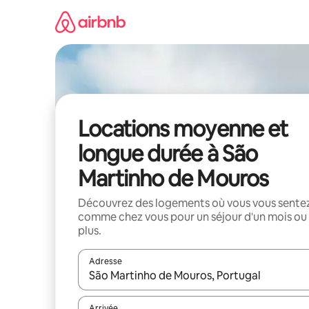
Aller
directement
au
contenu
Locations moyenne et
longue durée à São
Martinho de Mouros
Découvrez des logements où vous vous sente
comme chez vous pour un séjour d'un mois ou
plus.
Adresse
Lorsque les résultats s'affichent, utilisez les flèc
Arrivée