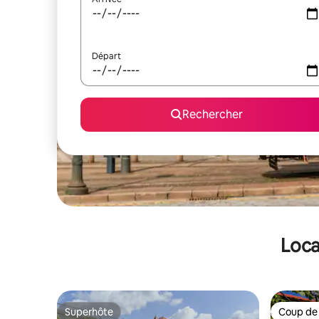
Départ
Rechercher
Loca
Superhôte
Coup de
Superhôte
Coup de