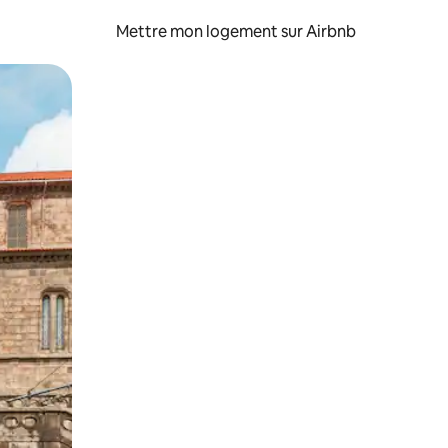
Mettre mon logement sur Airbnb
sant glisser.