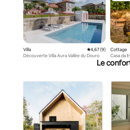
Villa
Évaluation moyenne s
4,67 (9)
Cottage
Découverte Villa Aura Vallée du Douro
Casa da E
Le confor