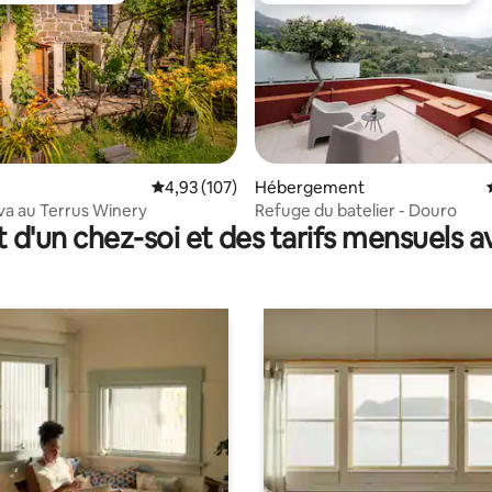
ur la base de 9 commentaires : 4,67 sur 5
Évaluation moyenne sur la base de 107 comme
4,93 (107)
Hébergement
va au Terrus Winery
Refuge du batelier - Douro
t d'un chez-soi et des tarifs mensuels 