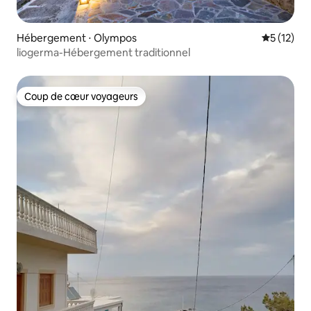
Hébergement ⋅ Olympos
Évaluation
5 (12)
liogerma-Hébergement traditionnel
Coup de cœur voyageurs
Coup de cœur voyageurs