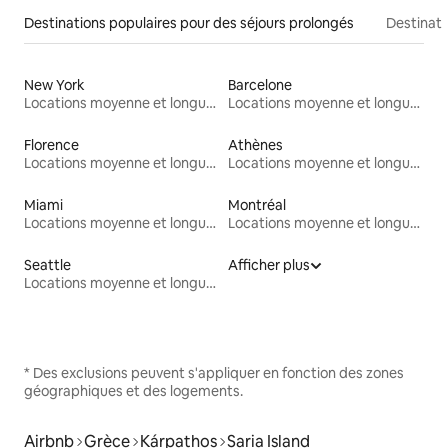
Destinations populaires pour des séjours prolongés
Destinati
New York
Barcelone
Locations moyenne et longue durée
Locations moyenne et longue durée
Florence
Athènes
Locations moyenne et longue durée
Locations moyenne et longue durée
Miami
Montréal
Locations moyenne et longue durée
Locations moyenne et longue durée
Seattle
Afficher plus
Locations moyenne et longue durée
* Des exclusions peuvent s'appliquer en fonction des zones
géographiques et des logements.
Airbnb
Grèce
Kárpathos
Saria Island