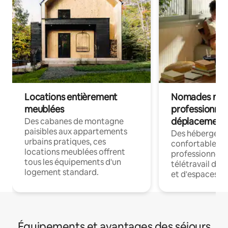
Locations entièrement
Nomades num
meublées
professionnel
déplacement
Des cabanes de montagne
paisibles aux appartements
Des hébergem
urbains pratiques, ces
confortables p
locations meublées offrent
professionnels
tous les équipements d'un
télétravail dis
logement standard.
et d'espaces de
Équipements et avantages des séjours