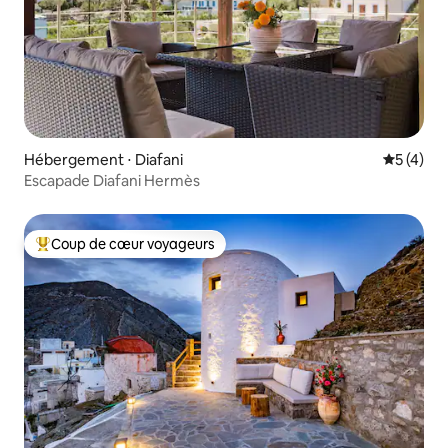
Hébergement ⋅ Diafani
Évaluatio
5 (4)
Escapade Diafani Hermès
Coup de cœur voyageurs
Coups de cœur voyageurs les plus appréciés