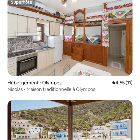
Superhôte
Superhôte
Hébergement ⋅ Olympos
Évaluation m
4,55 (11)
Nicolas - Maison traditionnelle à Olympos