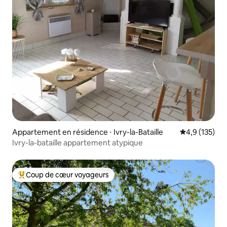
Appartement en résidence ⋅ Ivry-la-Bataille
Évaluation mo
4,9 (135)
Ivry-la-bataille appartement atypique
Coup de cœur voyageurs
Coups de cœur voyageurs les plus appréciés