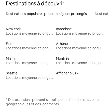
Destinations à découvrir
Destinations populaires pour des séjours prolongés
Destinati
New York
Barcelone
Locations moyenne et longue durée
Locations moyenne et longue durée
Florence
Athènes
Locations moyenne et longue durée
Locations moyenne et longue durée
Miami
Montréal
Locations moyenne et longue durée
Locations moyenne et longue durée
Seattle
Afficher plus
Locations moyenne et longue durée
* Des exclusions peuvent s'appliquer en fonction des zones
géographiques et des logements.