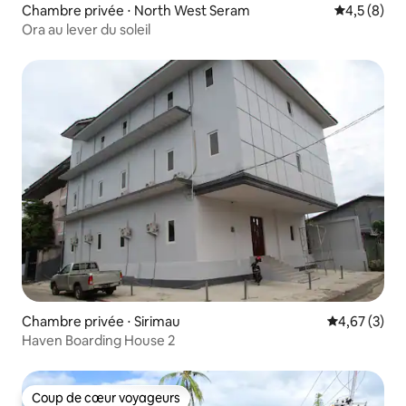
Chambre privée ⋅ North West Seram
Évaluation 
4,5 (8)
Ora au lever du soleil
Chambre privée ⋅ Sirimau
Évaluation m
4,67 (3)
Haven Boarding House 2
Coup de cœur voyageurs
Coup de cœur voyageurs