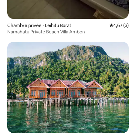
Chambre privée ⋅ Leihitu Barat
Évaluation m
4,67 (3)
Namahatu Private Beach Villa Ambon