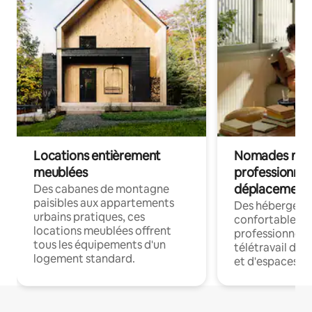
Locations entièrement
Nomades num
meublées
professionnel
déplacement
Des cabanes de montagne
paisibles aux appartements
Des hébergem
urbains pratiques, ces
confortables p
locations meublées offrent
professionnels
tous les équipements d'un
télétravail dis
logement standard.
et d'espaces de