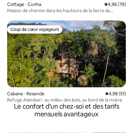
Cottage ⋅ Cunha
Évaluation mo
4,96 (79)
Maison de charme dans les hauteurs de la Serra da
Bocaina
Coup de cœur voyageurs
Coup de cœur voyageurs
Cabane ⋅ Resende
Évaluation mo
4,98 (51)
Refuge Alambari : au milieu des bois, au bord de la rivière
Le confort d'un chez-soi et des tarifs
mensuels avantageux