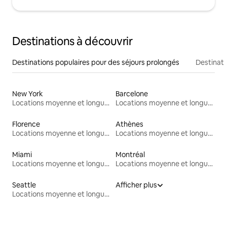
Destinations à découvrir
Destinations populaires pour des séjours prolongés
Destinati
New York
Barcelone
Locations moyenne et longue durée
Locations moyenne et longue durée
Florence
Athènes
Locations moyenne et longue durée
Locations moyenne et longue durée
Miami
Montréal
Locations moyenne et longue durée
Locations moyenne et longue durée
Seattle
Afficher plus
Locations moyenne et longue durée