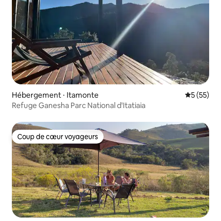
Hébergement ⋅ Itamonte
Évaluation
5 (55)
Refuge Ganesha Parc National d'Itatiaia
Coup de cœur voyageurs
Coup de cœur voyageurs