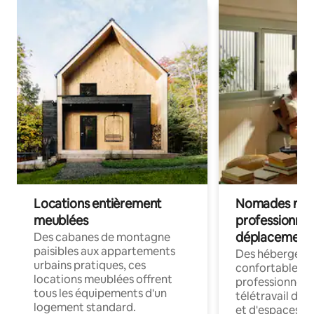
Locations entièrement
Nomades num
meublées
professionnel
déplacement
Des cabanes de montagne
paisibles aux appartements
Des hébergem
urbains pratiques, ces
confortables p
locations meublées offrent
professionnels
tous les équipements d'un
télétravail dis
logement standard.
et d'espaces de