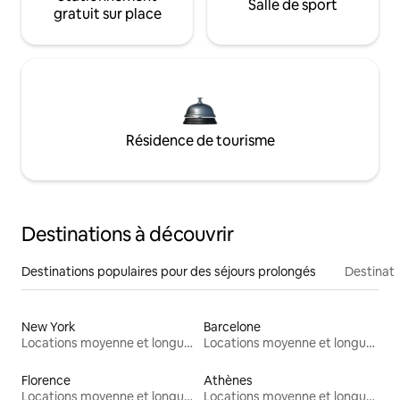
Salle de sport
gratuit sur place
Résidence de tourisme
Destinations à découvrir
Destinations populaires pour des séjours prolongés
Destinati
New York
Barcelone
Locations moyenne et longue durée
Locations moyenne et longue durée
Florence
Athènes
Locations moyenne et longue durée
Locations moyenne et longue durée