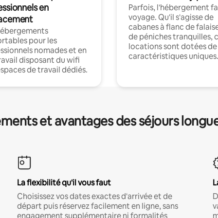
essionnels en
Parfois, l'hébergement fai
voyage. Qu'il s'agisse de
acement
cabanes à flanc de falais
hébergements
de péniches tranquilles, 
rtables pour les
locations sont dotées de
ssionnels nomades et en
caractéristiques uniques
ravail disposant du wifi
espaces de travail dédiés.
ments et avantages des séjours longu
La flexibilité qu'il vous faut
L
Choisissez vos dates exactes d'arrivée et de
D
départ puis réservez facilement en ligne, sans
v
engagement supplémentaire ni formalités
m