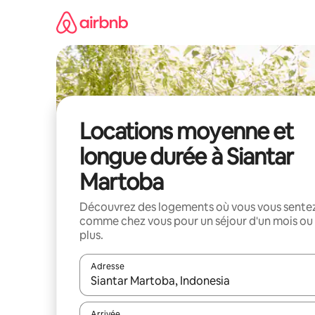
Aller
directement
au
contenu
Locations moyenne et
longue durée à Siantar
Martoba
Découvrez des logements où vous vous sente
comme chez vous pour un séjour d'un mois ou
plus.
Adresse
Lorsque les résultats s'affichent, utilisez les flèc
Arrivée