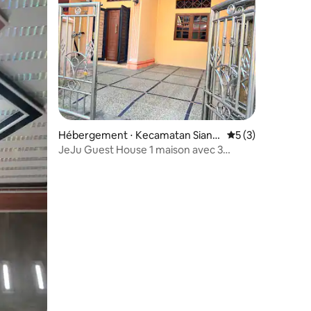
ntaires : 4,33 sur 5
Hébergement ⋅ Kecamatan Siant
Évaluation moyenn
5 (3)
ar Utara
JeJu Guest House 1 maison avec 3
chambres