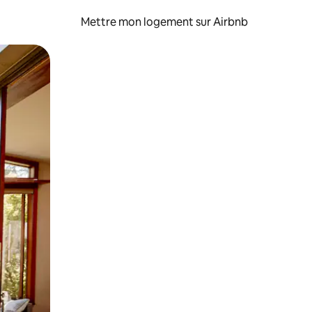
Mettre mon logement sur Airbnb
sant glisser.