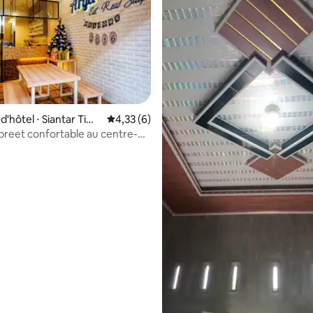
'hôtel ⋅ Siantar Tim
Évaluation moyenne sur la base de 6 comme
4,33 (6)
preet confortable au centre-
 un café.