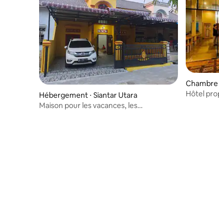
Chambre d
ur
Hôtel pro
Hébergement ⋅ Siantar Utara
ville avec
Maison pour les vacances, les
événements en famille et la détente