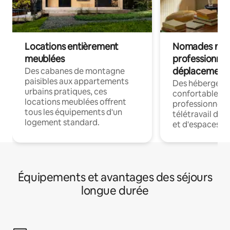
Locations entièrement
Nomades num
meublées
professionnel
déplacement
Des cabanes de montagne
paisibles aux appartements
Des hébergem
urbains pratiques, ces
confortables p
locations meublées offrent
professionnels
tous les équipements d'un
télétravail dis
logement standard.
et d'espaces de
Équipements et avantages des séjours
longue durée