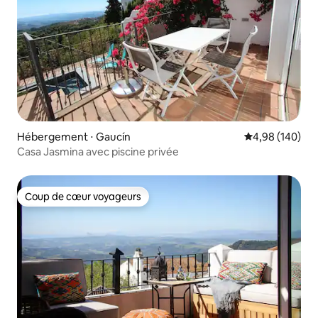
Hébergement ⋅ Gaucín
Évaluation moy
4,98 (140)
Casa Jasmina avec piscine privée
Coup de cœur voyageurs
Coup de cœur voyageurs