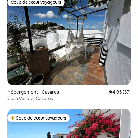
Coup de cœur voyageurs
Coup de cœur voyageurs
Hébergement ⋅ Casares
Évaluation mo
4,95 (37)
Casa Violeta, Casares
Coup de cœur voyageurs
Coups de cœur voyageurs les plus appréciés