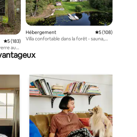
mmentaires : 5 sur 5
Hébergement
Évaluation moyenne 
5 (108)
Villa confortable dans la forêt - sauna,
Évaluation moyenne sur la base de 183 commentaires : 5 sur 5
5 (183)
bain à remous et ponton privé
erre au
avantageux
'un lac