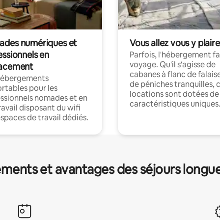
des numériques et
Vous allez vous y plaire
essionnels en
Parfois, l'hébergement fai
voyage. Qu'il s'agisse de
acement
cabanes à flanc de falais
hébergements
de péniches tranquilles, 
rtables pour les
locations sont dotées de
ssionnels nomades et en
caractéristiques uniques
ravail disposant du wifi
espaces de travail dédiés.
ments et avantages des séjours longu