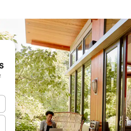
s
z
hes vers le haut et vers le bas pour les parcourir ou en appuyant et en fai