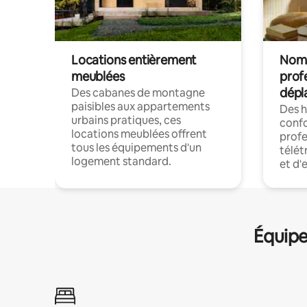
Locations entièrement
Noma
meublées
prof
dépl
Des cabanes de montagne
paisibles aux appartements
Des 
urbains pratiques, ces
confo
locations meublées offrent
profe
tous les équipements d'un
télét
logement standard.
et d'
Équipe