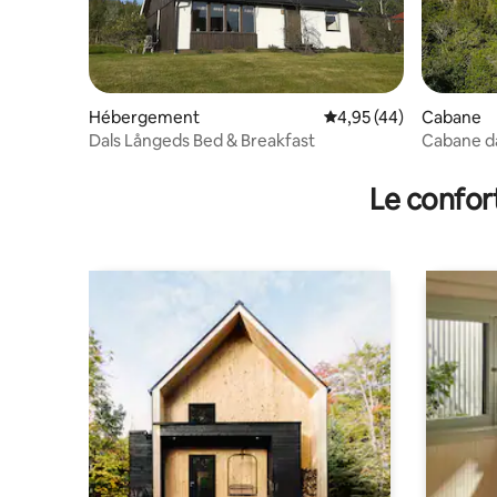
Hébergement
Évaluation moyenne sur
4,95 (44)
Cabane
Dals Långeds Bed & Breakfast
Cabane da
Ronja Röv
Le confor