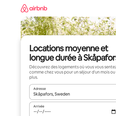
Aller
directement
au
contenu
Locations moyenne et
longue durée à Skåpafor
Découvrez des logements où vous vous sente
comme chez vous pour un séjour d'un mois ou
plus.
Adresse
Lorsque les résultats s'affichent, utilisez les flèc
Arrivée