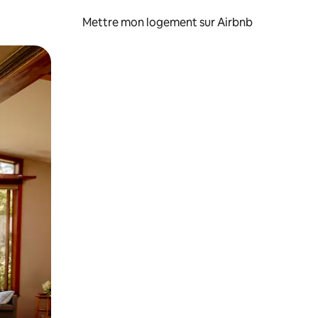
Mettre mon logement sur Airbnb
sant glisser.