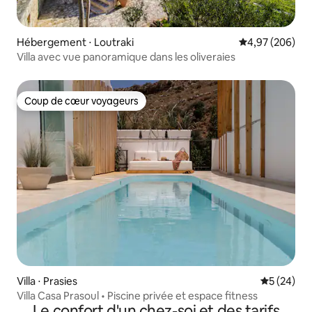
Hébergement ⋅ Loutraki
Évaluation moy
4,97 (206)
Villa avec vue panoramique dans les oliveraies
Coup de cœur voyageurs
Coup de cœur voyageurs
Villa ⋅ Prasies
Évaluation
5 (24)
Villa Casa Prasoul • Piscine privée et espace fitness
Le confort d'un chez-soi et des tarifs