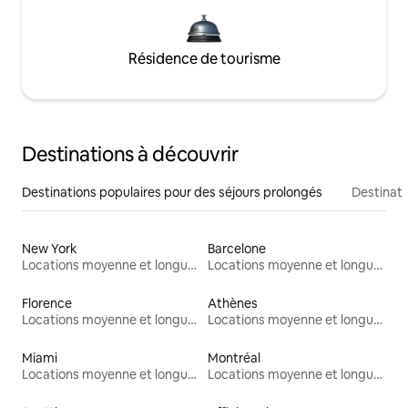
Résidence de tourisme
Destinations à découvrir
Destinations populaires pour des séjours prolongés
Destinati
New York
Barcelone
Locations moyenne et longue durée
Locations moyenne et longue durée
Florence
Athènes
Locations moyenne et longue durée
Locations moyenne et longue durée
Miami
Montréal
Locations moyenne et longue durée
Locations moyenne et longue durée