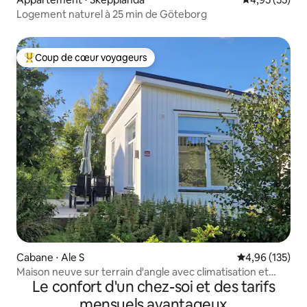
Logement naturel à 25 min de Göteborg
Coup de cœur voyageurs
Coups de cœur voyageurs les plus appréciés
Cabane ⋅ Ale S
Évaluation moy
4,96 (135)
Maison neuve sur terrain d'angle avec climatisation et
Le confort d'un chez-soi et des tarifs
parking
mensuels avantageux