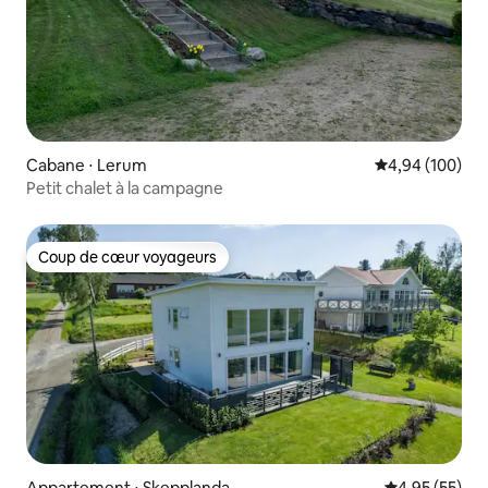
Cabane ⋅ Lerum
Évaluation moy
4,94 (100)
Petit chalet à la campagne
Coup de cœur voyageurs
Coup de cœur voyageurs
Appartement ⋅ Skepplanda
Évaluation mo
4,95 (55)