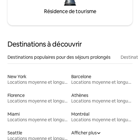
Résidence de tourisme
Destinations à découvrir
Destinations populaires pour des séjours prolongés
Destinati
New York
Barcelone
Locations moyenne et longue durée
Locations moyenne et longue durée
Florence
Athènes
Locations moyenne et longue durée
Locations moyenne et longue durée
Miami
Montréal
Locations moyenne et longue durée
Locations moyenne et longue durée
Seattle
Afficher plus
Locations moyenne et longue durée