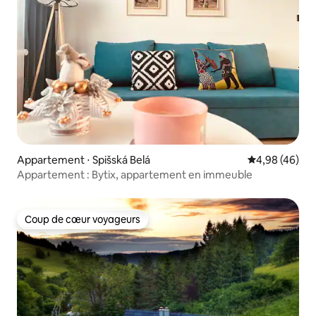
Appartement ⋅ Spišská Belá
Évaluation mo
4,98 (46)
Appartement : Bytix, appartement en immeuble
Coup de cœur voyageurs
Coup de cœur voyageurs