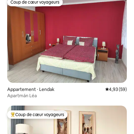
Coup de cœur voyageurs
Coup de cœur voyageurs
Appartement ⋅ Lendak
Évaluation mo
4,93 (59)
Apartmán Léa
Coup de cœur voyageurs
Coups de cœur voyageurs les plus appréciés