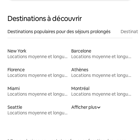
Destinations à découvrir
Destinations populaires pour des séjours prolongés
Destinati
New York
Barcelone
Locations moyenne et longue durée
Locations moyenne et longue durée
Florence
Athènes
Locations moyenne et longue durée
Locations moyenne et longue durée
Miami
Montréal
Locations moyenne et longue durée
Locations moyenne et longue durée
Seattle
Afficher plus
Locations moyenne et longue durée