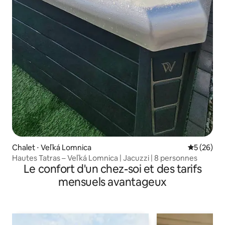
Chalet ⋅ Veľká Lomnica
Évaluation
5 (26)
Hautes Tatras – Veľká Lomnica | Jacuzzi | 8 personnes
Le confort d'un chez-soi et des tarifs
mensuels avantageux