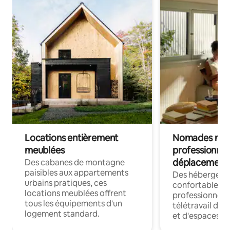
Locations entièrement
Nomades num
meublées
professionnel
déplacement
Des cabanes de montagne
paisibles aux appartements
Des hébergem
urbains pratiques, ces
confortables p
locations meublées offrent
professionnels
tous les équipements d'un
télétravail dis
logement standard.
et d'espaces de