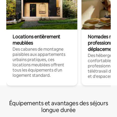
Locations entièrement
Nomades num
meublées
professionnel
déplacement
Des cabanes de montagne
paisibles aux appartements
Des hébergem
urbains pratiques, ces
confortables p
locations meublées offrent
professionnels
tous les équipements d'un
télétravail dis
logement standard.
et d'espaces de
Équipements et avantages des séjours
longue durée