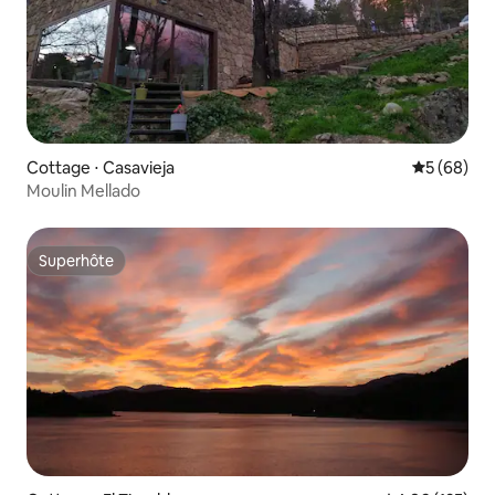
Cottage ⋅ Casavieja
Évaluation
5 (68)
Moulin Mellado
Superhôte
Superhôte