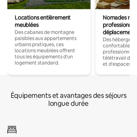
Locations entièrement
Nomades num
meublées
professionnel
déplacement
Des cabanes de montagne
paisibles aux appartements
Des hébergem
urbains pratiques, ces
confortables p
locations meublées offrent
professionnels
tous les équipements d'un
télétravail dis
logement standard.
et d'espaces de
Équipements et avantages des séjours
longue durée