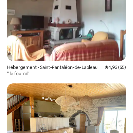
Hébergement ⋅ Saint-Pantaléon-de-Lapleau
Évaluation mo
4,93 (55)
" le fournil"