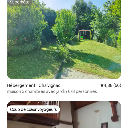
Superhôte
Superhôte
Hébergement ⋅ Chalvignac
Évaluation mo
4,88 (56)
maison 3 chambres avec jardin 6/8 personnes
Coup de cœur voyageurs
Coup de cœur voyageurs