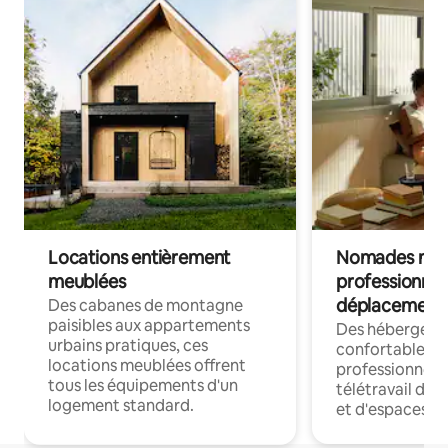
Locations entièrement
Nomades num
meublées
professionnel
déplacement
Des cabanes de montagne
paisibles aux appartements
Des hébergem
urbains pratiques, ces
confortables p
locations meublées offrent
professionnels
tous les équipements d'un
télétravail dis
logement standard.
et d'espaces de