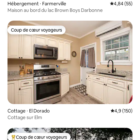
Hébergement ⋅ Farmerville
Évaluation mo
4,84 (55)
Maison au bord du lac Brown Boys Darbonne
Coup de cœur voyageurs
Coup de cœur voyageurs
Cottage ⋅ El Dorado
Évaluation mo
4,9 (150)
Cottage sur Elm
Coup de cœur voyageurs
Coups de cœur voyageurs les plus appréciés