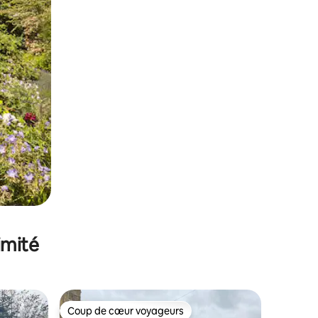
imité
Coup de cœur voyageurs
lus appréciés
Coup de cœur voyageurs