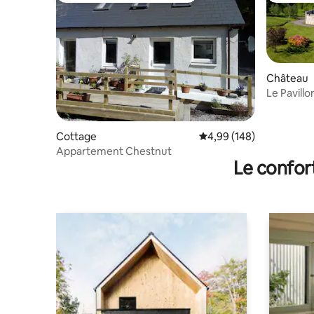
Château
Le Pavillo
d'Écosse
Cottage
Évaluation moyenne sur 
4,99 (148)
Appartement Chestnut
Le confor