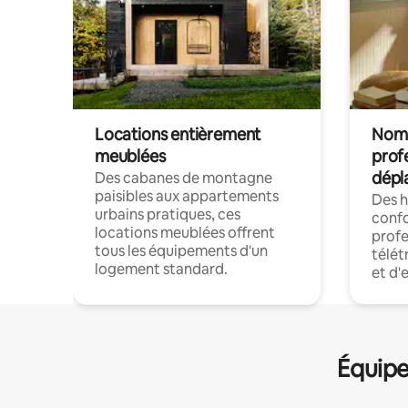
Locations entièrement
Noma
meublées
prof
dépl
Des cabanes de montagne
paisibles aux appartements
Des 
urbains pratiques, ces
confo
locations meublées offrent
profe
tous les équipements d'un
télét
logement standard.
et d'
Équipe