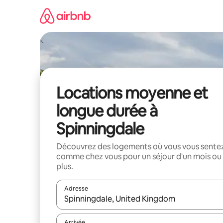
Aller
directement
au
contenu
Locations moyenne et
longue durée à
Spinningdale
Découvrez des logements où vous vous sente
comme chez vous pour un séjour d'un mois ou
plus.
Adresse
Lorsque les résultats s'affichent, utilisez les flèc
Arrivée