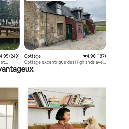
ntaires : 4,94 sur 5
valuation moyenne sur la base de 249 commentaires : 4,95 sur 5
4,95 (249)
Cottage
Évaluation moyenne sur
4,96 (187)
 et
Cottage excentrique des Highlands avec
avantageux
vues imprenables