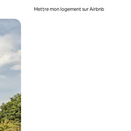
Mettre mon logement sur Airbnb
sant glisser.