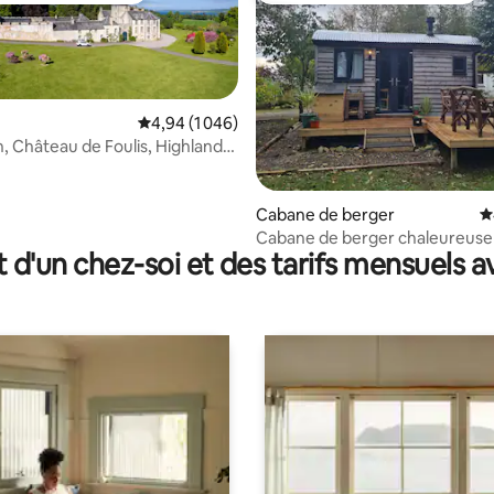
Évaluation moyenne sur la base de 1 046 comme
4,94 (1 046)
n, Château de Foulis, Highlands
la base de 148 commentaires : 4,99 sur 5
Cabane de berger
É
Cabane de berger chaleureuse
t d'un chez-soi et des tarifs mensuels 
confortable Aultnamain, Tain