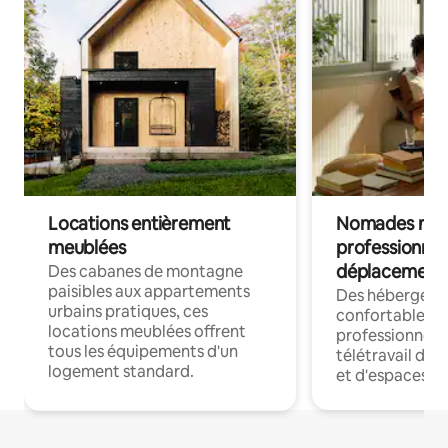
Locations entièrement
Nomades num
meublées
professionnel
déplacement
Des cabanes de montagne
paisibles aux appartements
Des hébergem
urbains pratiques, ces
confortables p
locations meublées offrent
professionnels
tous les équipements d'un
télétravail dis
logement standard.
et d'espaces de