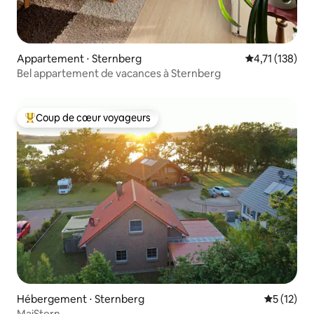
Appartement ⋅ Sternberg
Évaluation moy
4,71 (138)
Bel appartement de vacances à Sternberg
Coup de cœur voyageurs
Coups de cœur voyageurs les plus appréciés
Hébergement ⋅ Sternberg
Évaluation
5 (12)
MaiStern