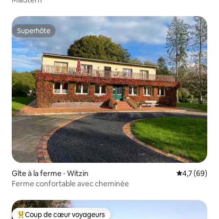
Superhôte
Superhôte
Gîte à la ferme ⋅ Witzin
Évaluation m
4,7 (69)
Ferme confortable avec cheminée
Coup de cœur voyageurs
Coups de cœur voyageurs les plus appréciés