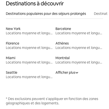
Destinations à découvrir
Destinations populaires pour des séjours prolongés
Destinati
New York
Barcelone
Locations moyenne et longue durée
Locations moyenne et longue durée
Florence
Athènes
Locations moyenne et longue durée
Locations moyenne et longue durée
Miami
Montréal
Locations moyenne et longue durée
Locations moyenne et longue durée
Seattle
Afficher plus
Locations moyenne et longue durée
* Des exclusions peuvent s'appliquer en fonction des zones
géographiques et des logements.