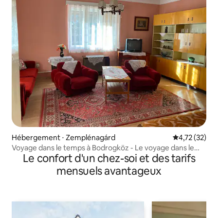
Hébergement ⋅ Zemplénagárd
Évaluation mo
4,72 (32)
Voyage dans le temps à Bodrogköz - Le voyage dans le
Le confort d'un chez-soi et des tarifs
temps en Hongrie
mensuels avantageux