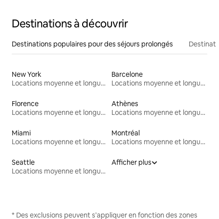
Destinations à découvrir
Destinations populaires pour des séjours prolongés
Destinati
New York
Barcelone
Locations moyenne et longue durée
Locations moyenne et longue durée
Florence
Athènes
Locations moyenne et longue durée
Locations moyenne et longue durée
Miami
Montréal
Locations moyenne et longue durée
Locations moyenne et longue durée
Seattle
Afficher plus
Locations moyenne et longue durée
* Des exclusions peuvent s'appliquer en fonction des zones