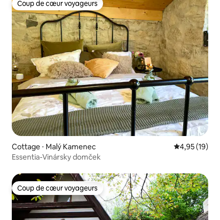
Coup de cœur voyageurs
Coup de cœur voyageurs
Cottage ⋅ Malý Kamenec
Évaluation mo
4,95 (19)
Essentia-Vinársky domček
Coup de cœur voyageurs
Coup de cœur voyageurs