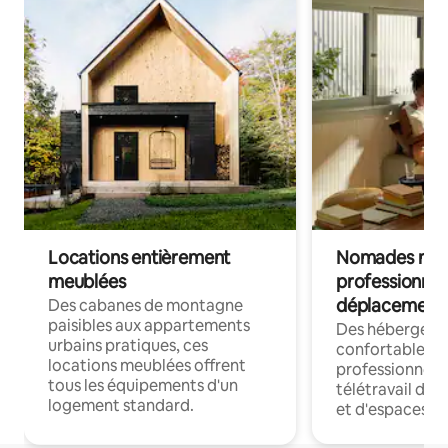
Locations entièrement
Nomades num
meublées
professionnel
déplacement
Des cabanes de montagne
paisibles aux appartements
Des hébergem
urbains pratiques, ces
confortables p
locations meublées offrent
professionnels
tous les équipements d'un
télétravail dis
logement standard.
et d'espaces de