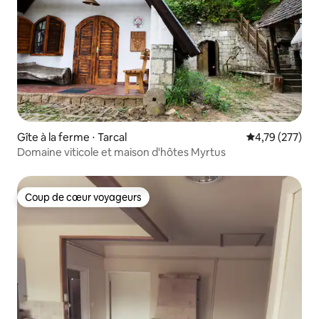
Gîte à la ferme ⋅ Tarcal
Évaluation moy
4,79 (277)
Domaine viticole et maison d'hôtes Myrtus
Coup de cœur voyageurs
Coup de cœur voyageurs