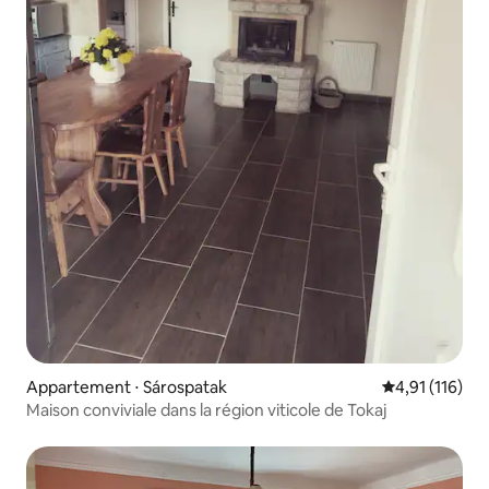
Appartement ⋅ Sárospatak
Évaluation moy
4,91 (116)
Maison conviviale dans la région viticole de Tokaj