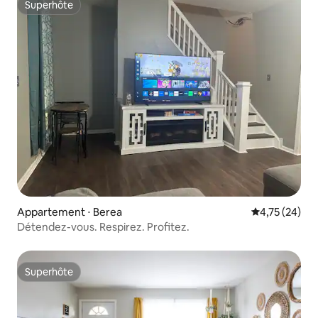
Superhôte
Superhôte
Appartement ⋅ Berea
Évaluation mo
4,75 (24)
Détendez-vous. Respirez. Profitez.
Superhôte
Superhôte