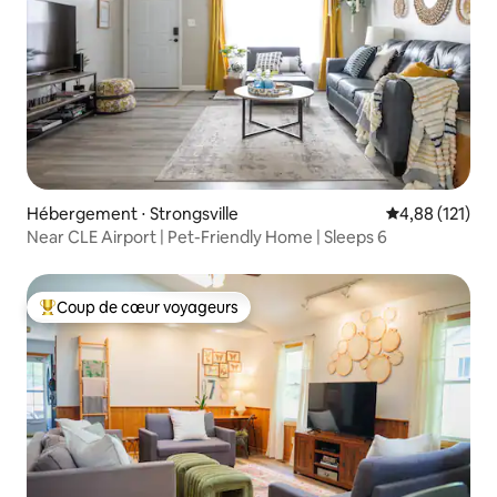
Hébergement ⋅ Strongsville
Évaluation moy
4,88 (121)
Near CLE Airport | Pet-Friendly Home | Sleeps 6
Coup de cœur voyageurs
Coups de cœur voyageurs les plus appréciés