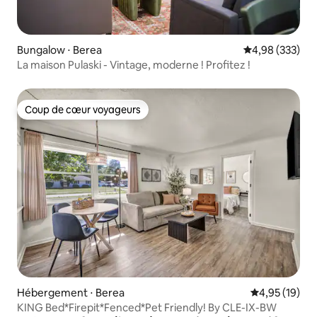
Bungalow ⋅ Berea
Évaluation moy
4,98 (333)
La maison Pulaski - Vintage, moderne ! Profitez !
Coup de cœur voyageurs
Coup de cœur voyageurs
Hébergement ⋅ Berea
Évaluation mo
4,95 (19)
KING Bed*Firepit*Fenced*Pet Friendly! By CLE-IX-BW