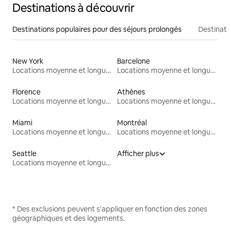
Destinations à découvrir
Destinations populaires pour des séjours prolongés
Destinati
New York
Barcelone
Locations moyenne et longue durée
Locations moyenne et longue durée
Florence
Athènes
Locations moyenne et longue durée
Locations moyenne et longue durée
Miami
Montréal
Locations moyenne et longue durée
Locations moyenne et longue durée
Seattle
Afficher plus
Locations moyenne et longue durée
* Des exclusions peuvent s'appliquer en fonction des zones
géographiques et des logements.