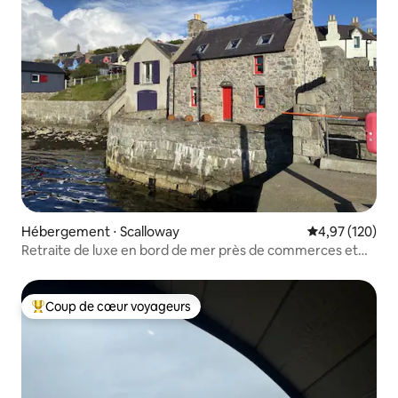
Hébergement ⋅ Scalloway
Évaluation moy
4,97 (120)
Retraite de luxe en bord de mer près de commerces et
d'un château, parking
Coup de cœur voyageurs
Coups de cœur voyageurs les plus appréciés