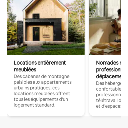
Locations entièrement
Nomades num
meublées
professionnel
déplacement
Des cabanes de montagne
paisibles aux appartements
Des hébergem
urbains pratiques, ces
confortables p
locations meublées offrent
professionnels
tous les équipements d'un
télétravail dis
logement standard.
et d'espaces de