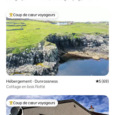
Coup de cœur voyageurs
Coups de cœur voyageurs les plus appréciés
Hébergement ⋅ Dunrossness
Évaluation
5 (69)
Cottage en bois flotté
Coup de cœur voyageurs
Coups de cœur voyageurs les plus appréciés