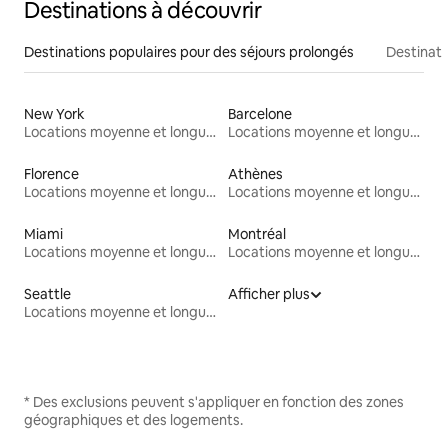
Destinations à découvrir
Destinations populaires pour des séjours prolongés
Destinati
New York
Barcelone
Locations moyenne et longue durée
Locations moyenne et longue durée
Florence
Athènes
Locations moyenne et longue durée
Locations moyenne et longue durée
Miami
Montréal
Locations moyenne et longue durée
Locations moyenne et longue durée
Seattle
Afficher plus
Locations moyenne et longue durée
* Des exclusions peuvent s'appliquer en fonction des zones
géographiques et des logements.