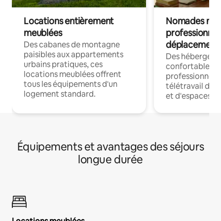
Locations entièrement
Nomades num
meublées
professionnel
déplacement
Des cabanes de montagne
paisibles aux appartements
Des hébergem
urbains pratiques, ces
confortables p
locations meublées offrent
professionnels
tous les équipements d'un
télétravail dis
logement standard.
et d'espaces de
Équipements et avantages des séjours
longue durée