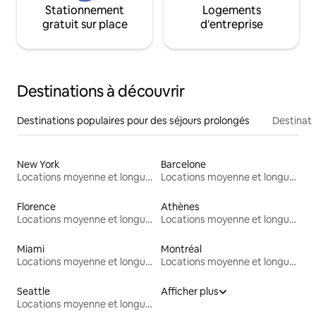
Stationnement
Logements
gratuit sur place
d'entreprise
Destinations à découvrir
Destinations populaires pour des séjours prolongés
Destinati
New York
Barcelone
Locations moyenne et longue durée
Locations moyenne et longue durée
Florence
Athènes
Locations moyenne et longue durée
Locations moyenne et longue durée
Miami
Montréal
Locations moyenne et longue durée
Locations moyenne et longue durée
Seattle
Afficher plus
Locations moyenne et longue durée