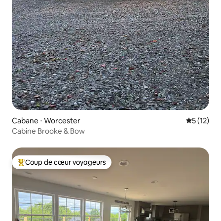
Cabane ⋅ Worcester
Évaluation
5 (12)
Cabine Brooke & Bow
Coup de cœur voyageurs
Coups de cœur voyageurs les plus appréciés