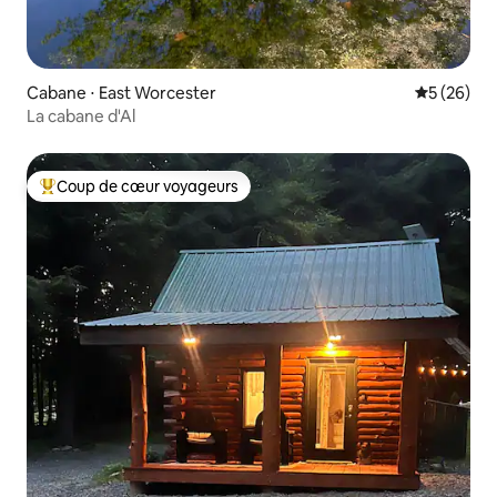
Cabane ⋅ East Worcester
Évaluation
5 (26)
La cabane d'Al
Coup de cœur voyageurs
Coups de cœur voyageurs les plus appréciés