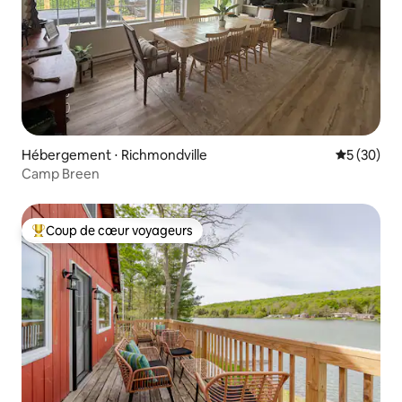
Hébergement ⋅ Richmondville
Évaluation
5 (30)
Camp Breen
Coup de cœur voyageurs
Coups de cœur voyageurs les plus appréciés